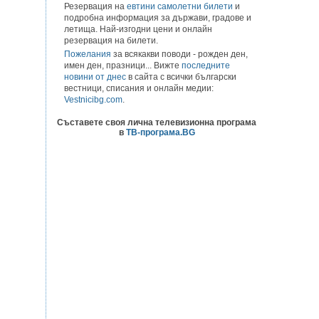
Резервация на
евтини самолетни билети
и
подробна информация за държави, градове и
летища. Най-изгодни цени и онлайн
резервация на билети.
Пожелания
за всякакви поводи - рожден ден,
имен ден, празници... Вижте
последните
новини от днес
в сайта с всички български
вестници, списания и онлайн медии:
Vestnicibg.com
.
Съставете своя лична телевизионна програма
в
ТВ-програма.BG