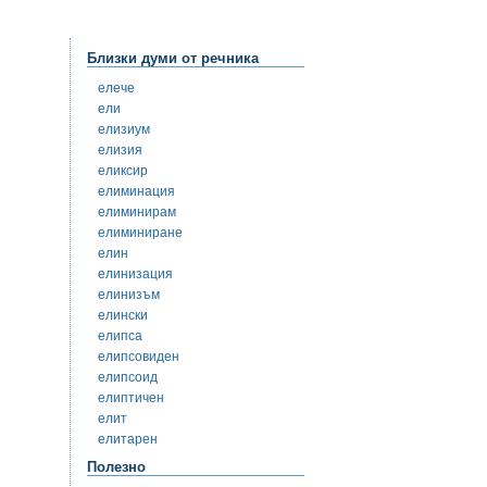
Близки думи от речника
елече
ели
елизиум
елизия
еликсир
елиминация
елиминирам
елиминиране
елин
елинизация
елинизъм
елински
елипса
елипсовиден
елипсоид
елиптичен
елит
елитарен
Полезно