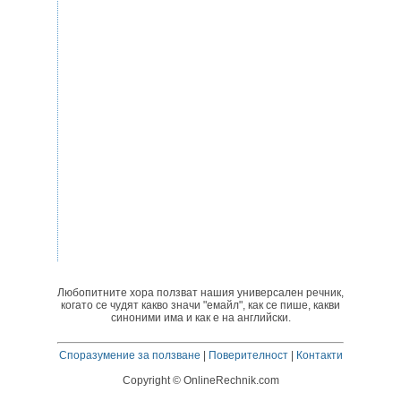
Любопитните хора ползват нашия универсален речник,
когато се чудят какво значи "емайл", как се пише, какви
синоними има и как е на английски.
Споразумение за ползване
|
Поверителност
|
Контакти
Copyright © OnlineRechnik.com