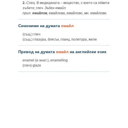
2.
Спец.
В медицината – вещество, с което са обвити
зъбите; глеч.
Зъбен емайл.
прил.
емайлов
, емайлова, емайлово,
мн.
емайлови.
Синоними на думата
емайл
(същ.) глеч
(същ.) глазура, блясък, гланц, политура, желе
Превод на думата
емайл
на английски език
enamel (и анат.), enamelling
(глеч) glaze