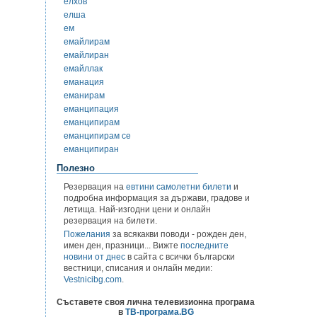
елхов
елша
ем
емайлирам
емайлиран
емайллак
еманация
еманирам
еманципация
еманципирам
еманципирам се
еманципиран
Полезно
Резервация на
евтини самолетни билети
и
подробна информация за държави, градове и
летища. Най-изгодни цени и онлайн
резервация на билети.
Пожелания
за всякакви поводи - рожден ден,
имен ден, празници... Вижте
последните
новини от днес
в сайта с всички български
вестници, списания и онлайн медии:
Vestnicibg.com
.
Съставете своя лична телевизионна програма
в
ТВ-програма.BG