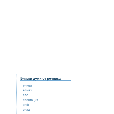
Близки думи от речника
елица
елмаз
ело
елонгация
елф
елха