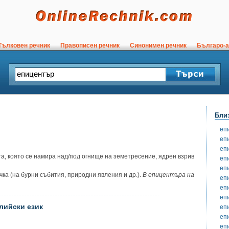
ълковен речник
Правописен речник
Синонимен речник
Българо-а
Бли
еп
еп
еп
а, която се намира над/под огнище на земетресение, ядрен взрив
еп
еп
ка (на бурни събития, природни явления и др.).
В епицентъра на
еп
еп
еп
лийски език
еп
еп
еп