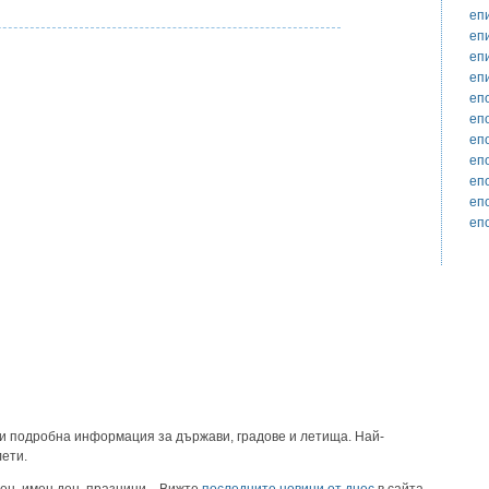
еп
еп
еп
еп
еп
еп
еп
еп
еп
еп
еп
и подробна информация за държави, градове и летища. Най-
лети.