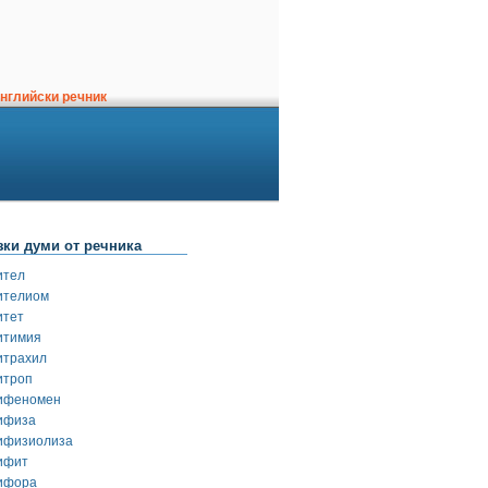
нглийски речник
зки думи от речника
ител
ителиом
итет
итимия
итрахил
итроп
ифеномен
ифиза
ифизиолиза
ифит
ифора