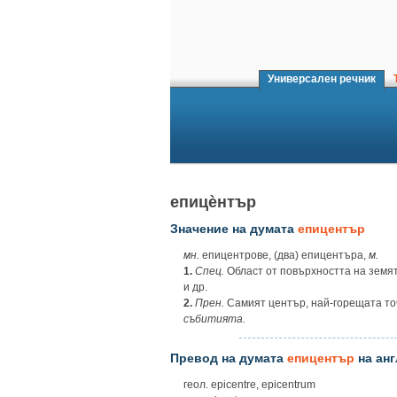
Универсален речник
Т
епицѐнтър
Значение на думата
епицентър
мн.
епицентрове, (два) епицентъра,
м.
1.
Спец.
Област от повърхността на земят
и др.
2.
Прен.
Самият център, най-горещата точ
събитията.
Превод на думата
епицентър
на анг
геол. epicentre, epicentrum