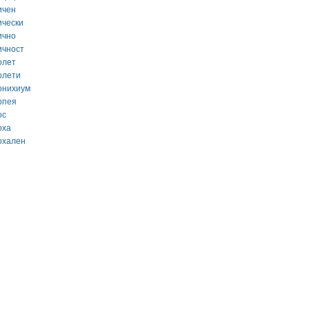
ичен
ически
ично
ичност
олет
олети
онихиум
опея
ос
оха
охален