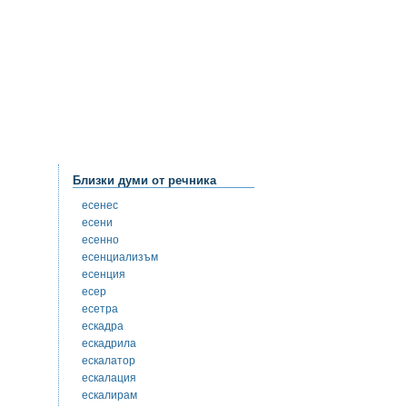
Близки думи от речника
есенес
есени
есенно
есенциализъм
есенция
есер
есетра
ескадра
ескадрила
ескалатор
ескалация
ескалирам