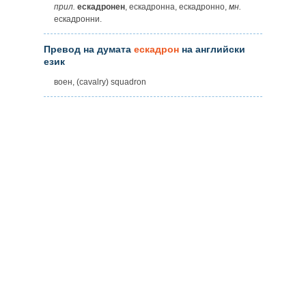
прил.
ескадронен
, ескадронна, ескадронно,
мн.
ескадронни.
Превод на думата
ескадрон
на английски
език
воен, (cavalry) squadron