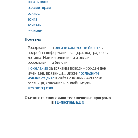
ескалиране
ескамотирам
ескара
ескиз
ескизен
ескимос
Полезно
Резервация на
евтини самолетни билети
и
подробна информация за държави, градове и
летища. Най-изгодни цени и онлайн
резервация на билети.
Пожелания
за всякакви поводи - рожден ден,
имен ден, празници... Вижте
последните
новини от днес
в сайта с всички български
вестници, списания и онлайн медии:
Vestnicibg.com
.
Съставете своя лична телевизионна програма
в
ТВ-програма.BG