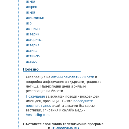
искра
искрен
искря
ислямизъм
исо
исполин
истерик
истеричка
истерия
истина
истински
истмус
Полезно
Резервация на
евтини самолетни билети
и
подробна информация за държави, градове и
летища. Най-изгодни цени и онлайн
резервация на билети.
Пожелания
за всякакви поводи - рожден ден,
имен ден, празници... Вижте
последните
новини от днес
в сайта с всички български
вестници, списания и онлайн медии:
Vestnicibg.com
.
Съставете своя лична телевизионна програма
в
ТВ-програма.BG