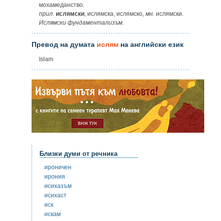
мохамеданство.
прил.
ислямски
, ислямска, ислямско,
мн.
ислямски.
Ислямски фундаментализъм.
Превод на думата
ислям
на английски език
Islam
Близки думи от речника
ироничен
ирония
исихазъм
исихаст
иск
искам