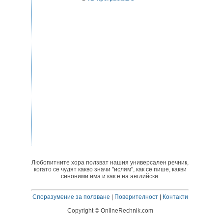
Любопитните хора ползват нашия универсален речник,
когато се чудят какво значи "ислям", как се пише, какви
синоними има и как е на английски.
Споразумение за ползване
|
Поверителност
|
Контакти
Copyright © OnlineRechnik.com