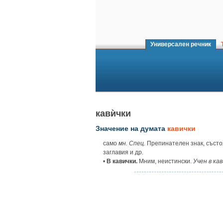
Универсален речник
Т
кавѝчки
Значение на думата
кавички
само
мн. Спец.
Препинателен знак, състоящ
заглавия и др.
•
В кавички.
Мним, неистински.
Учен в кав