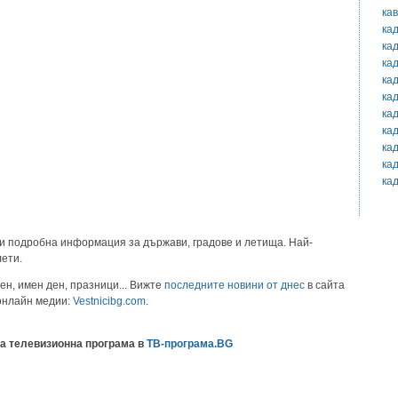
ка
ка
ка
ка
ка
ка
ка
ка
ка
ка
ка
и подробна информация за държави, градове и летища. Най-
лети.
ен, имен ден, празници... Вижте
последните новини от днес
в сайта
 онлайн медии:
Vestnicibg.com
.
а телевизионна програма в
ТВ-програма.BG