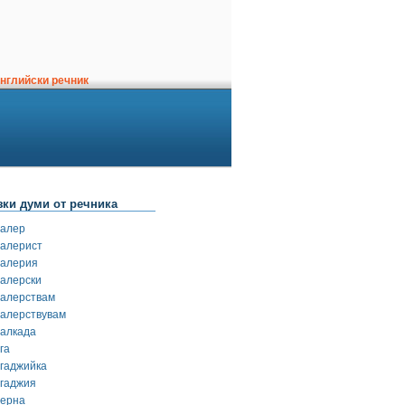
нглийски речник
зки думи от речника
валер
валерист
валерия
валерски
валерствам
валерствувам
валкада
га
вгаджийка
вгаджия
верна