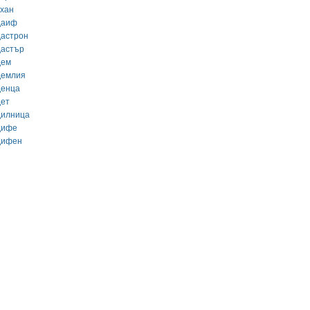
вхан
даиф
дастрон
дастър
дем
демлия
денца
дет
дилница
дифе
дифен