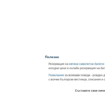
Полезно
Резервация на
евтини самолетни билети
изгодни цени и онлайн резервация на би
Пожелания
за всякакви поводи - рожден д
с всички български вестници, списания и
Съставете своя личн