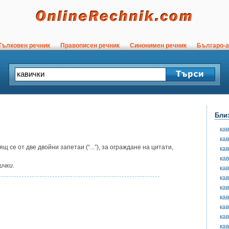
ълковен речник
Правописен речник
Синонимен речник
Българо-а
Бли
ка
ка
 се от две двойни запетаи (“...”), за ограждане на цитати,
ка
ка
ички.
ка
ка
ка
кав
ка
ка
ка