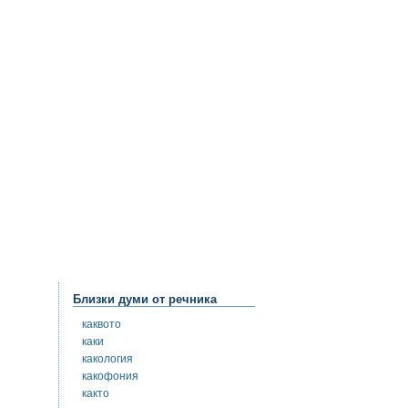
Близки думи от речника
каквото
каки
какология
какофония
както