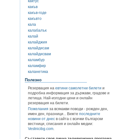
кактус
какъв
какъв-годе
какъвто
кала
калабалък
калай
калайджия
калайдисам
калайдисвам
каламбур
каламфир
каланетика
Полезно
Резервация на
евтини самолетни билети
и
подробна информация за държави, градове и
летища. Най-изгодни цени и онлайн
резервация на билети.
Пожелания
за всякакви поводи - рожден ден,
имен ден, празници... Вижте
последните
новини от днес
в сайта с всички български
вестници, списания и онлайн медии:
Vestnicibg.com
.
Съставете своя лична телевизионна програма