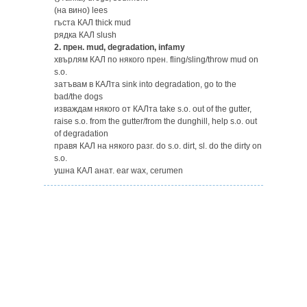
(на вино) lees
гъста КАЛ thick mud
рядка КАЛ slush
2.
прен. mud, degradation, infamy
хвърлям КАЛ по някого прен. fling/sling/throw mud on
s.o.
затъвам в КАЛта sink into degradation, go to the
bad/the dogs
изваждам някого от КАЛта take s.o. out of the gutter,
raise s.o. from the gutter/from the dunghill, help s.o. out
of degradation
правя КАЛ на някого разг. do s.o. dirt, sl. do the dirty on
s.o.
ушна КАЛ анат. ear wax, cerumen