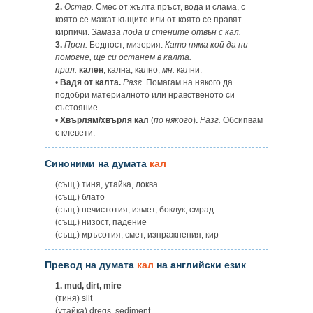
2.
Остар.
Смес от жълта пръст, вода и слама, с
която се мажат къщите или от която се правят
кирпичи.
Замаза пода и стените отвън с кал.
3.
Прен.
Бедност, мизерия.
Като няма кой да ни
помогне, ще си останем в калта.
прил.
кален
, кална, кално,
мн.
кални.
•
Вадя от калта.
Разг.
Помагам на някого да
подобри материалното или нравственото си
състояние.
•
Хвърлям/хвърля кал
(
по някого
)
.
Разг.
Обсипвам
с клевети.
Синоними на думата
кал
(същ.) тиня, утайка, локва
(същ.) блато
(същ.) нечистотия, измет, боклук, смрад
(същ.) низост, падение
(същ.) мръсотия, смет, изпражнения, кир
Превод на думата
кал
на английски език
1.
mud, dirt, mire
(тиня) silt
(утайка) dregs, sediment