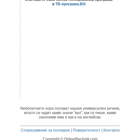
в
ТВ-програма.BG
Любопитните хора ползват нашия универсален речник,
когато се чудят какво значи "кал", как се пише, какви
синоними има и как е на английски.
Споразумение за ползване
|
Поверителност
|
Контакти
Copyright © OnlineRechnik.com