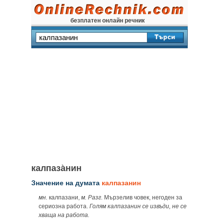
безплатен онлайн речник
калпаза̀нин
Значение на думата
калпазанин
мн.
калпазани,
м. Разг.
Мързелив човек, негоден за
сериозна работа.
Голям калпазанин се извъди, не се
хваща на работа.