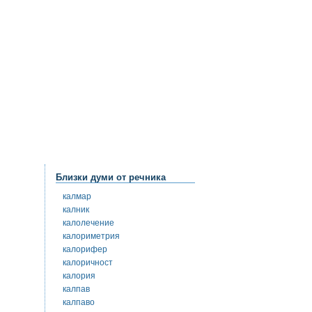
Близки думи от речника
калмар
калник
калолечение
калориметрия
калорифер
калоричност
калория
калпав
калпаво