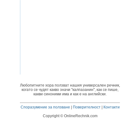
Любопитните хора ползват нашия универсален речник,
когато се чудят какво значи "калпазанин", как се пише,
какви синоними има и как е на английски.
Споразумение за ползване
|
Поверителност
|
Контакти
Copyright © OnlineRechnik.com