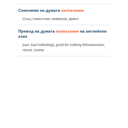
Синоними на думата
калпазанин
(същ.) пакостник, немирник, дявол
Превод на думата
калпазанин
на английски
език
разг. bad hat/lot/egg, good-for-nothing fellow/woman;
rascal, scamp