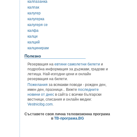
калпазанка
калпак
калугер
калугерка
калугеря се
калфа
калци
калций
калцинирам
Полезно
Резервация на
евтини самолетни билети
и
подробна информация за държави, градове и
летища. Най-изгодни цени и онлайн
резервация на билети.
Пожелания
за всякакви поводи - рожден ден,
имен ден, празници... Вижте
последните
новини от днес
в сайта с всички български
вестници, списания и онлайн медии:
Vestnicibg.com
.
Съставете своя лична телевизионна програма
в
ТВ-програма.BG