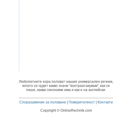
Любопитните хора ползват нашия универсален речник,
когато се чудят какво значи "контраатакувам", как се
пише, какви синоними има и как е на английски.
Споразумение за ползване
|
Поверителност
|
Контакти
Copyright © OnlineRechnik.com