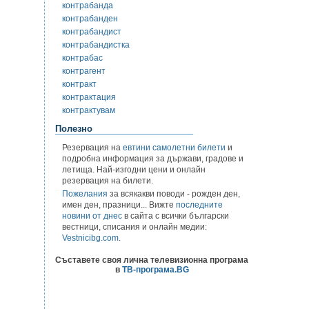
контрабанда
контрабанден
контрабандист
контрабандистка
контрабас
контрагент
контракт
контрактация
контрактувам
Полезно
Резервация на
евтини самолетни билети
и
подробна информация за държави, градове и
летища. Най-изгодни цени и онлайн
резервация на билети.
Пожелания
за всякакви поводи - рожден ден,
имен ден, празници... Вижте
последните
новини от днес
в сайта с всички български
вестници, списания и онлайн медии:
Vestnicibg.com
.
Съставете своя лична телевизионна програма
в
ТВ-програма.BG