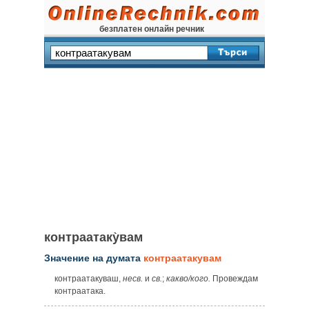
безплатен онлайн речник
контраатаку̀вам
Значение на думата
контраатакувам
контраатакуваш,
несв.
и
св.
;
какво/кого.
Провеждам
контраатака.