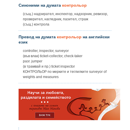
Синоними на думата
контрольор
(същ.) надзирател, инспектор, надзорник, ревизор,
проверител, нагледник, пазител, страж
(същ.) контрола
Превод на думата
контрольор
на английски
език
controller, inspector, surveyor
(във влак) ticket-collector, check-taker
разг. jumper
(в трамвай и пр.) ticket inspector
КОНТРОЛЬОР по мерките и теглилките surveyor of
weights and measures