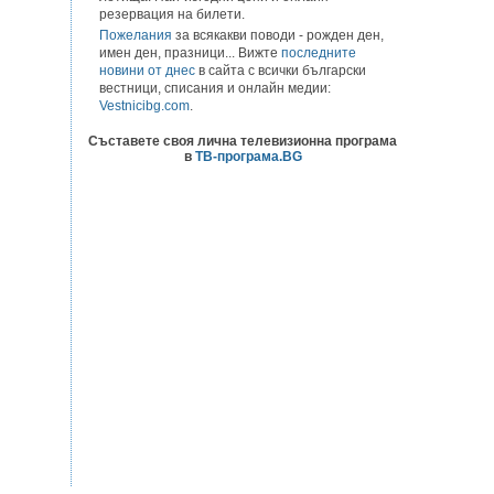
резервация на билети.
Пожелания
за всякакви поводи - рожден ден,
имен ден, празници... Вижте
последните
новини от днес
в сайта с всички български
вестници, списания и онлайн медии:
Vestnicibg.com
.
Съставете своя лична телевизионна програма
в
ТВ-програма.BG