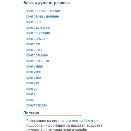
Близки думи от речника
контранастъпление
контраразузнаване
контраст
контрастирам
контрацепция
контрибуция
контрол
контрола
контролирам
контрольорка
контузвам
контузен
контузия
контузя
контур
контя
конус
конусовиден
Полезно
Резервация на
евтини самолетни билети
и
подробна информация за държави, градове и
летища. Най-изгодни цени и онлайн