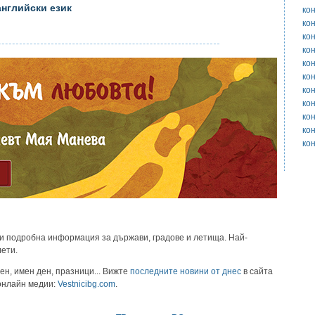
английски език
ко
ко
ко
ко
ко
ко
ко
ко
ко
ко
ко
и подробна информация за държави, градове и летища. Най-
лети.
ен, имен ден, празници... Вижте
последните новини от днес
в сайта
 онлайн медии:
Vestnicibg.com
.