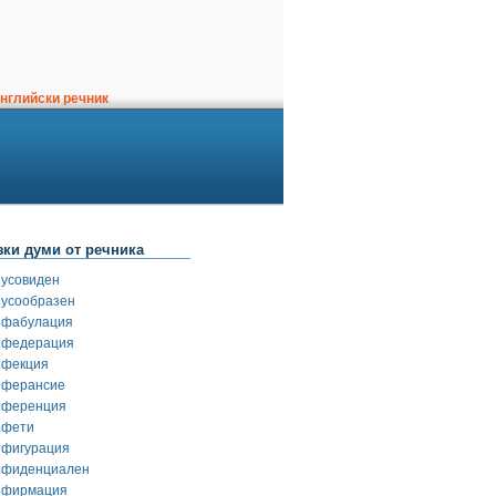
нглийски речник
зки думи от речника
нусовиден
нусообразен
нфабулация
нфедерация
нфекция
нферансие
нференция
нфети
нфигурация
нфиденциален
нфирмация