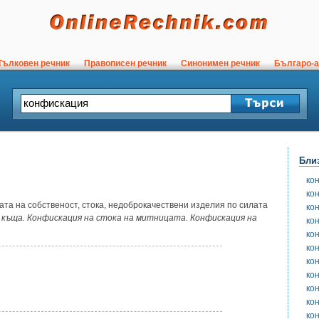
ълковен речник
Правописен речник
Синонимен речник
Българо-а
Бли
ко
ко
та на собственост, стока, недоброкачествени изделия по силата
ко
 къща. Конфискация на стока на митницата. Конфискация на
ко
ко
ко
ко
ко
ко
ко
ко