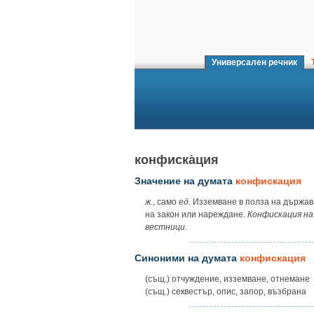
Универсален речник
Т
конфиска̀ция
Значение на думата
конфискация
ж.
, само
ед.
Изземване в полза на държава
на закон или нареждане.
Конфискация на
вестници.
Синоними на думата
конфискация
(същ.) отчуждение, изземване, отнемане
(същ.) секвестър, опис, запор, възбрана