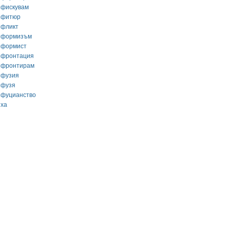
нфискувам
нфитюр
нфликт
нформизъм
нформист
нфронтация
нфронтирам
нфузия
нфузя
нфуцианство
нха