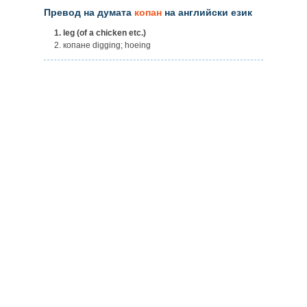
Превод на думата
копан
на английски език
1.
leg (of a chicken etc.)
2. копане digging; hoeing