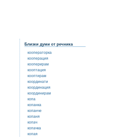
Близки думи от речника
кооператорка
кооперация
кооперирам
кооптация
кооптирам
координати
координация
координирам
копа
копанка
копанче
копаня
копач
копачка
копая