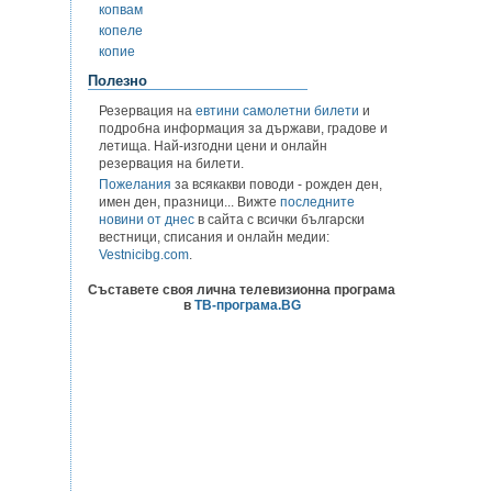
копвам
копеле
копие
Полезно
Резервация на
евтини самолетни билети
и
подробна информация за държави, градове и
летища. Най-изгодни цени и онлайн
резервация на билети.
Пожелания
за всякакви поводи - рожден ден,
имен ден, празници... Вижте
последните
новини от днес
в сайта с всички български
вестници, списания и онлайн медии:
Vestnicibg.com
.
Съставете своя лична телевизионна програма
в
ТВ-програма.BG