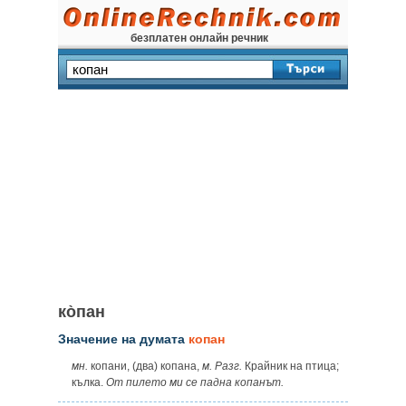
безплатен онлайн речник
ко̀пан
Значение на думата
копан
мн.
копани, (два) копана,
м. Разг.
Крайник на птица;
кълка.
От пилето ми се падна копанът.