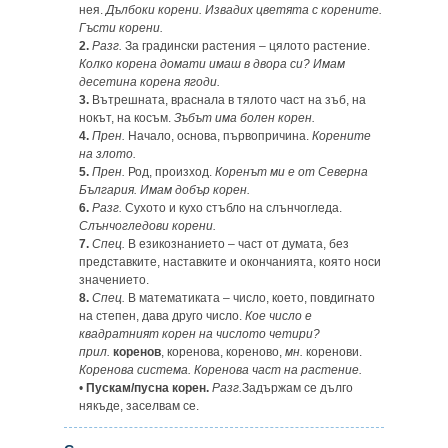
нея.
Дълбоки корени. Извадих цветята с корените.
Гъсти корени.
2.
Разг.
За градински растения – цялото растение.
Колко корена домати имаш в двора си? Имам
десетина корена ягоди.
3.
Вътрешната, враснала в тялото част на зъб, на
нокът, на косъм.
Зъбът има болен корен.
4.
Прен.
Начало, основа, първопричина.
Корените
на злото.
5.
Прен.
Род, произход.
Коренът ми е от Северна
България. Имам добър корен.
6.
Разг.
Сухото и кухо стъбло на слънчогледа.
Слънчогледови корени.
7.
Спец.
В езикознанието – част от думата, без
представките, наставките и окончанията, която носи
значението.
8.
Спец.
В математиката – число, което, повдигнато
на степен, дава друго число.
Кое число е
квадратният корен на числото четири?
прил.
коренов
, коренова, кореново,
мн.
коренови.
Коренова система. Коренова част на растение.
•
Пускам/пусна корен.
Разг.
Задържам се дълго
някъде, заселвам се.