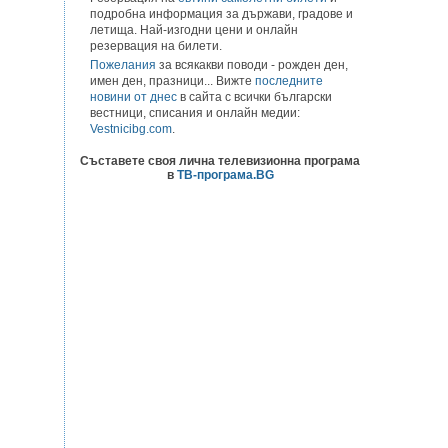
подробна информация за държави, градове и
летища. Най-изгодни цени и онлайн
резервация на билети.
Пожелания
за всякакви поводи - рожден ден,
имен ден, празници... Вижте
последните
новини от днес
в сайта с всички български
вестници, списания и онлайн медии:
Vestnicibg.com
.
Съставете своя лична телевизионна програма
в
ТВ-програма.BG