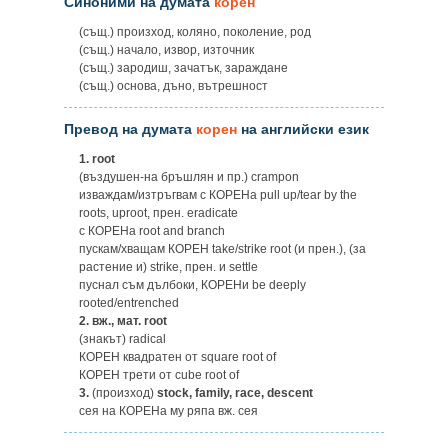
Синоними на думата
корен
(същ.) произход, коляно, поколение, род
(същ.) начало, извор, източник
(същ.) зародиш, зачатък, зараждане
(същ.) основа, дъно, вътрешност
Превод на думата
корен
на английски език
1.
root
(въздушен-на бръшлян и пр.) crampon
изваждам/изтръгвам с КОРЕНа pull up/tear by the
roots, uproot, прен. eradicate
с КОРЕНа root and branch
пускам/хващам КОРЕН take/strike root (и прен.), (за
растение и) strike, прен. и settle
пуснал съм дълбоки, КОРЕНи be deeply
rooted/entrenched
2.
вж., мат. root
(знакът) radical
КОРЕН квадратен от square root of
КОРЕН трети от cube root of
3.
(произход)
stock, family, race, descent
сея на КОРЕНа му ряпа вж. сея