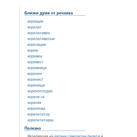
Близки думи от речника
корекция
корелат
корелативен
корелативизъм
корелация
корем
коремен
коремест
коремница
коренен
коренист
коренище
кореноплоден
кореня се
кореняк
коренячка
корепетитор
корепетиторка
Полезно
Резервация на
евтини самолетни билети
и