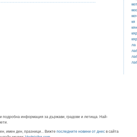
кю
кю
кю
кя
кя
кя
кя
ла
ла
ла
ла
и подробна информация за държави, градове и летища. Най-
лети.
ен, имен ден, празници... Вижте
последните новини от днес
в сайта