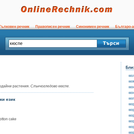
ълковен речник
Правописен речник
Синонимен речник
Българо-а
Бли
кю
кю
одайни растения.
Слънчогледово кюспе.
кю
кю
кю
ки език
кю
кю
кю
tton cake
кю
кю
кю