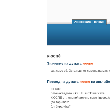
Универсален речник
Т
кюспѐ
Значение на думата
кюспе
ср.
, само
ед.
Остатъци от семена на масл
Превод на думата
кюспе
на английс
oil-cake
слънчогледово КЮСПЕ sunflower cake
КЮСПЕ от ленено/памучно семе linseed/co
(за тор) marc
(от бира) draff