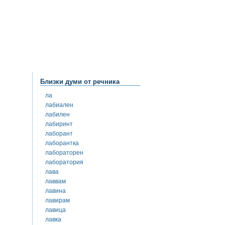
Близки думи от речника
ла
лабиален
лабилен
лабиринт
лаборант
лаборантка
лабораторен
лаборатория
лава
лаввам
лавина
лавирам
лавица
лавка