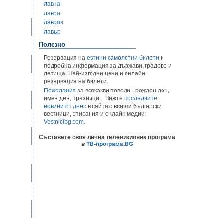
лавна
лавра
лавров
лавър
Полезно
Резервация на
евтини самолетни билети
и
подробна информация за държави, градове и
летища. Най-изгодни цени и онлайн
резервация на билети.
Пожелания
за всякакви поводи - рожден ден,
имен ден, празници... Вижте
последните
новини от днес
в сайта с всички български
вестници, списания и онлайн медии:
Vestnicibg.com
.
Съставете своя лична телевизионна програма
в
ТВ-програма.BG