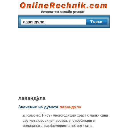
безплатен онлайн речник
лаванду̀ла
Значение на думата
лавандула
ж.
, само
ед.
Нисък многогодишен храст с малки сини
цветчета със силен аромат, употребявани в
медицината, парфюмерията, козметиката.