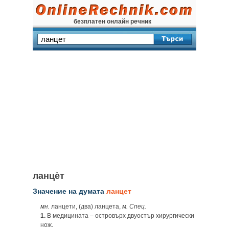
безплатен онлайн речник
ланцѐт
Значение на думата
ланцет
мн.
ланцети, (два) ланцета,
м. Спец.
1.
В медицината – островърх двуостър хирургически
нож.