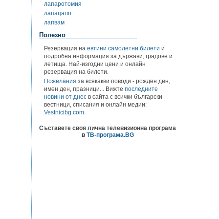
лапаротомия
лапацало
лапвам
Полезно
Резервация на
евтини самолетни билети
и
подробна информация за държави, градове и
летища. Най-изгодни цени и онлайн
резервация на билети.
Пожелания
за всякакви поводи - рожден ден,
имен ден, празници... Вижте
последните
новини от днес
в сайта с всички български
вестници, списания и онлайн медии:
Vestnicibg.com
.
Съставете своя лична телевизионна програма
в
ТВ-програма.BG