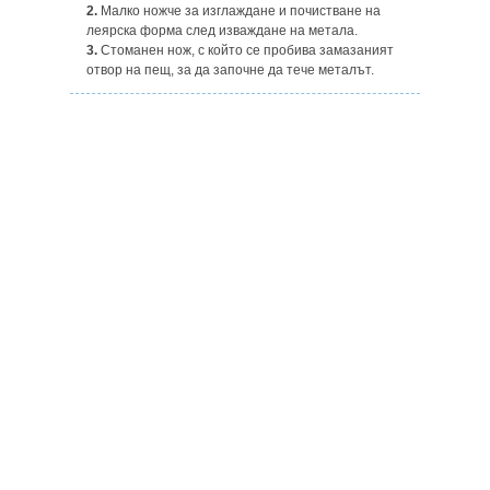
2.
Малко ножче за изглаждане и почистване на
леярска форма след изваждане на метала.
3.
Стоманен нож, с който се пробива замазаният
отвор на пещ, за да започне да тече металът.