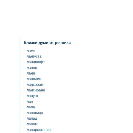
Близки думи от речника
ламя
лангуста
ландшафт
ланец
лани
ланолин
лансирам
лансиране
лануго
лап
лапа
лапавица
лапад
лапам
лапароскопия