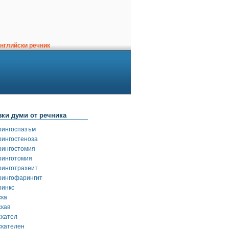
нглийски речник
зки думи от речника
рингоспазъм
рингостеноза
рингостомия
ринготомия
ринготрахеит
рингофарингит
ринкс
ска
скав
скател
скателен