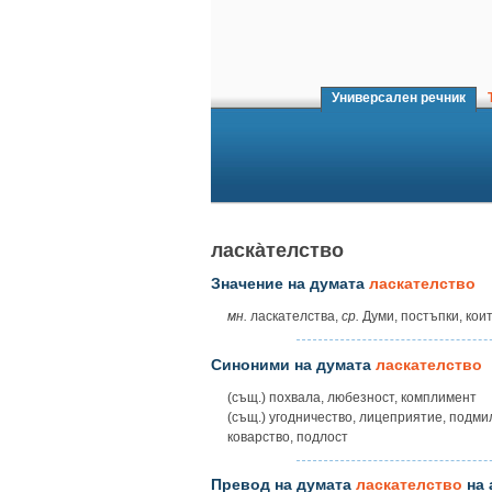
Универсален речник
Т
ласка̀телство
Значение на думата
ласкателство
мн.
ласкателства,
ср.
Думи, постъпки, кои
Синоними на думата
ласкателство
(същ.) похвала, любезност, комплимент
(същ.) угодничество, лицеприятие, подмил
коварство, подлост
Превод на думата
ласкателство
на 