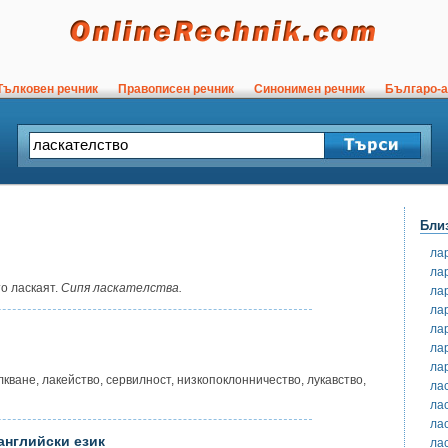
ълковен речник
Правописен речник
Синонимен речник
Българо-а
Бли
ла
ла
то ласкаят.
Сипя ласкателства.
ла
ла
ла
ла
ла
кване, лакейство, сервилност, низкопоклонничество, лукавство,
ла
ла
ла
английски език
ла