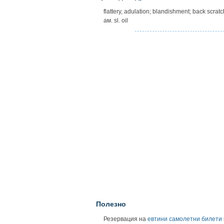
flattery, adulation; blandishment; back scratc
ам. sl. oil
Полезно
Резервация на
евтини самолетни билети