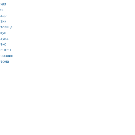
ская
со
стар
стик
стовица
стун
стуна
текс
тентен
терален
терна