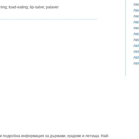
ла
hing; toad-eating; lip-salve; palaver
ла
ла
ла
ла
ла
ла
ла
ла
ла
ла
и подробна информация за държави, градове и летища. Най-