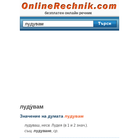
безплатен онлайн речник
луду̀вам
Значение на думата
лудувам
лудуваш,
несв.
Лудея (в 1 и 2 знач.).
същ.
лудуване
,
ср.