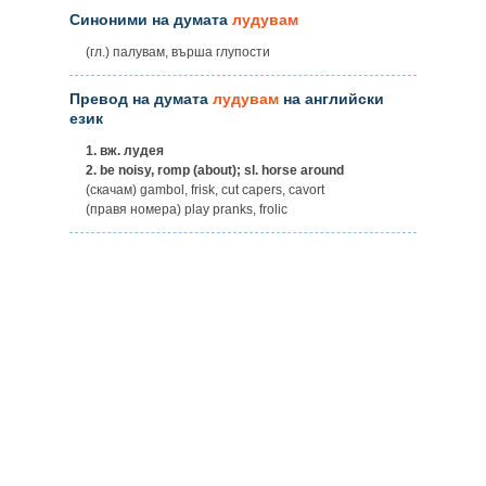
Синоними на думата
лудувам
(гл.) палувам, върша глупости
Превод на думата
лудувам
на английски
език
1.
вж. лудея
2.
be noisy, romp (about); sl. horse around
(скачам) gambol, frisk, cut capers, cavort
(правя номера) play pranks, frolic