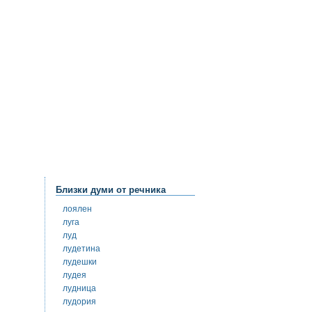
Близки думи от речника
лоялен
луга
луд
лудетина
лудешки
лудея
лудница
лудория