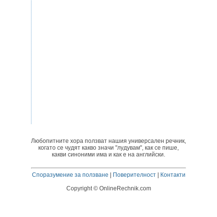
Любопитните хора ползват нашия универсален речник,
когато се чудят какво значи "лудувам", как се пише,
какви синоними има и как е на английски.
Споразумение за ползване
|
Поверителност
|
Контакти
Copyright © OnlineRechnik.com