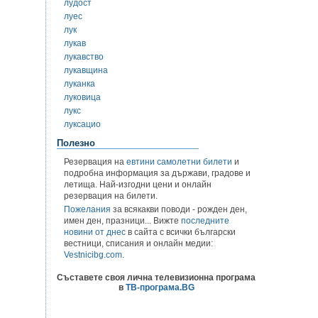
лудост
луес
лук
лукав
лукавство
лукавщина
луканка
луковица
лукс
луксацио
Полезно
Резервация на
евтини самолетни билети
и
подробна информация за държави, градове и
летища. Най-изгодни цени и онлайн
резервация на билети.
Пожелания
за всякакви поводи - рожден ден,
имен ден, празници... Вижте
последните
новини от днес
в сайта с всички български
вестници, списания и онлайн медии:
Vestnicibg.com
.
Съставете своя лична телевизионна програма
в
ТВ-програма.BG