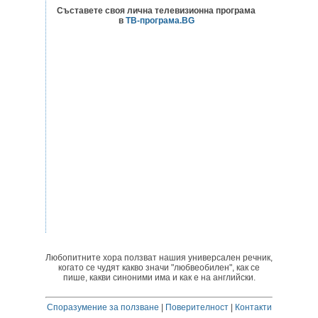
Съставете своя лична телевизионна програма
в
ТВ-програма.BG
Любопитните хора ползват нашия универсален речник,
когато се чудят какво значи "любвеобилен", как се
пише, какви синоними има и как е на английски.
Споразумение за ползване
|
Поверителност
|
Контакти