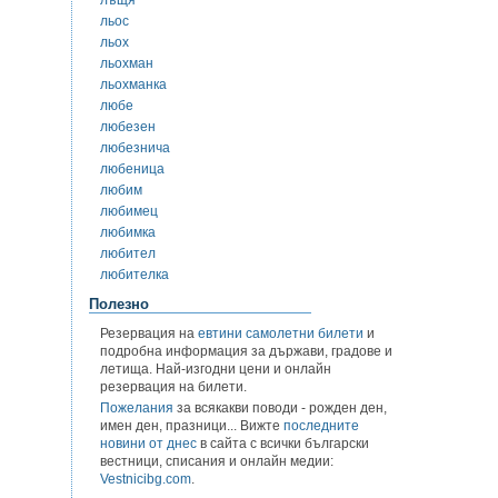
льос
льох
льохман
льохманка
любе
любезен
любезнича
любеница
любим
любимец
любимка
любител
любителка
Полезно
Резервация на
евтини самолетни билети
и
подробна информация за държави, градове и
летища. Най-изгодни цени и онлайн
резервация на билети.
Пожелания
за всякакви поводи - рожден ден,
имен ден, празници... Вижте
последните
новини от днес
в сайта с всички български
вестници, списания и онлайн медии:
Vestnicibg.com
.