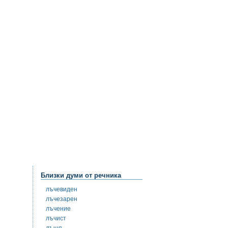
Близки думи от речника
лъчевиден
лъчезарен
лъчение
лъчист
лъщя