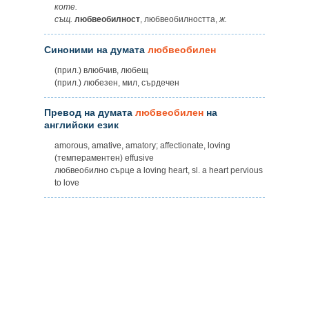
коте.
същ.
любвеобилност
, любвеобилността,
ж.
Синоними на думата
любвеобилен
(прил.) влюбчив, любещ
(прил.) любезен, мил, сърдечен
Превод на думата
любвеобилен
на
английски език
amorous, amative, amatory; affectionate, loving
(темпераментен) effusive
любвеобилно сърце a loving heart, sl. a heart pervious
to love