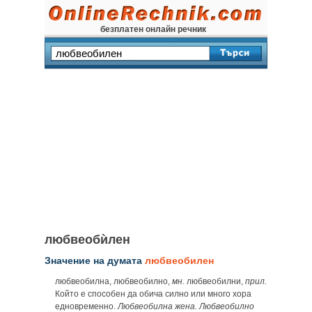
безплатен онлайн речник
любвеобѝлен
Значение на думата
любвеобилен
любвеобилна, любвеобилно,
мн.
любвеобилни,
прил.
Който е способен да обича силно или много хора
едновременно.
Любвеобилна жена. Любвеобилно