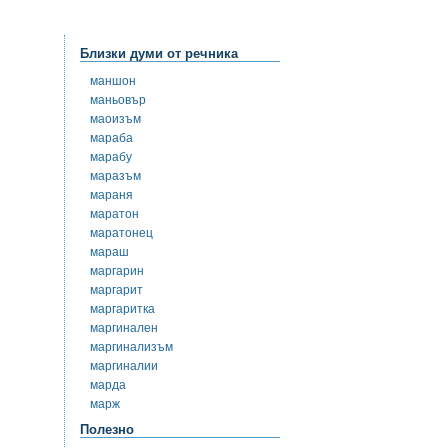
Близки думи от речника
маншон
маньовър
маоизъм
мараба
марабу
маразъм
мараня
маратон
маратонец
мараш
маргарин
маргарит
маргаритка
маргинален
маргинализъм
маргиналии
марда
марж
Полезно