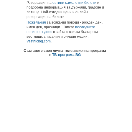
Резервация на
евтини самолетни билети
и
подробна информация за държави, градове и
летища. Най-изгодни цени и онлайн
резервация на билети.
Пожелания
за всякакви поводи - рожден ден,
имен ден, празници... Вижте
последните
новини от днес
в сайта с всички български
вестници, списания и онлайн медии:
Vestnicibg.com
.
Съставете своя лична телевизионна програма
в
ТВ-програма.BG