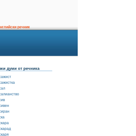
нглийски речник
зки думи от речника
сажист
сажистка
сал
салианство
сив
сивен
сиран
ска
скара
скарад
скаря