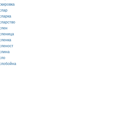
скировка
слар
сларка
сларство
слен
сленица
сленка
сленост
слина
сло
слобойна