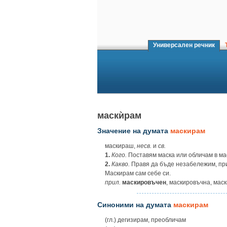
Универсален речник
Т
маскѝрам
Значение на думата
маскирам
маскираш,
несв.
и
св.
1.
Кого.
Поставям маска или обличам в ма
2.
Какво.
Правя да бъде незабележим, пр
Маскирам сам себе си.
прил.
маскировъчен
, маскировъчна, мас
Синоними на думата
маскирам
(гл.) дегизирам, преобличам