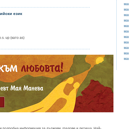
ма
ма
ийски език
ма
ма
ма
ма
ма
.s. up (като as)
ма
ма
ма
ма
и подробна информация за държави, градове и летища. Най-