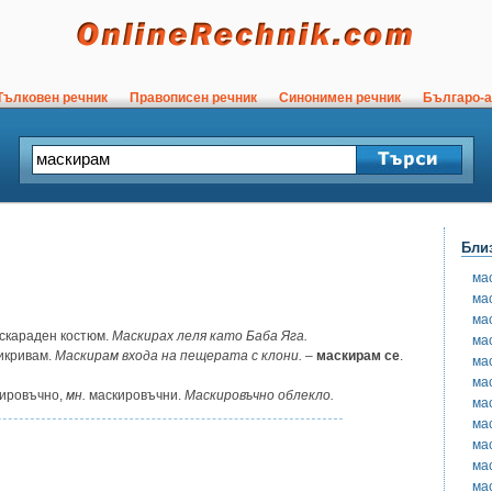
ълковен речник
Правописен речник
Синонимен речник
Българо-а
Бли
ма
ма
ма
скараден костюм.
Маскирах леля като Баба Яга.
ма
икривам.
Маскирам входа на пещерата с клони.
–
маскирам се
.
ма
ма
кировъчно,
мн.
маскировъчни.
Маскировъчно облекло.
ма
ма
ма
ма
ма