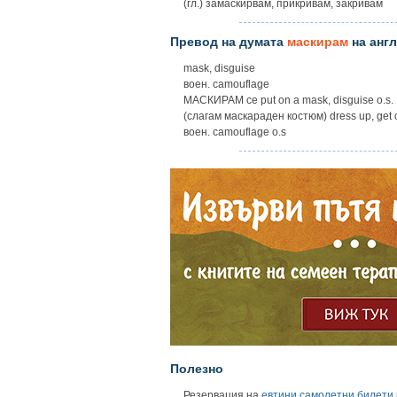
(гл.) замаскирвам, прикривам, закривам
Превод на думата
маскирам
на англ
mask, disguise
воен. camouflage
МАСКИРАМ ce put on a mask, disguise o.s.
(слагам маскараден костюм) dress up, get o
воен. camouflage o.s
Полезно
Резервация на
евтини самолетни билети