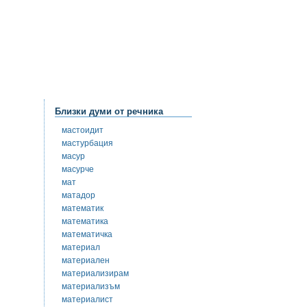
Близки думи от речника
мастоидит
мастурбация
масур
масурче
мат
матадор
математик
математика
математичка
материал
материален
материализирам
материализъм
материалист