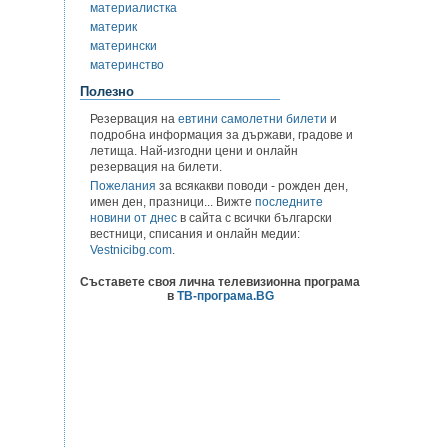
материалистка
материк
матерински
материнство
Полезно
Резервация на
евтини самолетни билети
и
подробна информация за държави, градове и
летища. Най-изгодни цени и онлайн
резервация на билети.
Пожелания
за всякакви поводи - рожден ден,
имен ден, празници... Вижте
последните
новини от днес
в сайта с всички български
вестници, списания и онлайн медии:
Vestnicibg.com
.
Съставете своя лична телевизионна програма
в
ТВ-програма.BG