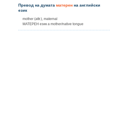
Превод на думата
матерен
на английски
език
mother (attr.), maternal
МАТЕРЕН език a mother/native tongue