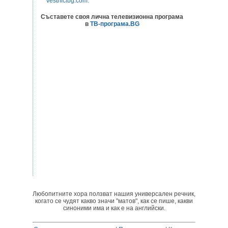
Vestnicibg.com
.
Съставете своя лична телевизионна програма
в
ТВ-програма.BG
Любопитните хора ползват нашия универсален речник,
когато се чудят какво значи "матов", как се пише, какви
синоними има и как е на английски.