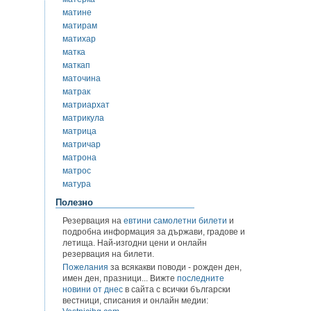
матине
матирам
матихар
матка
маткап
маточина
матрак
матриархат
матрикула
матрица
матричар
матрона
матрос
матура
Полезно
Резервация на
евтини самолетни билети
и
подробна информация за държави, градове и
летища. Най-изгодни цени и онлайн
резервация на билети.
Пожелания
за всякакви поводи - рожден ден,
имен ден, празници... Вижте
последните
новини от днес
в сайта с всички български
вестници, списания и онлайн медии: