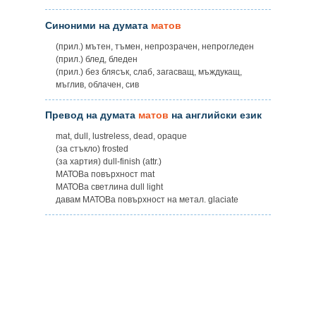
Синоними на думата
матов
(прил.) мътен, тъмен, непрозрачен, непрогледен
(прил.) блед, бледен
(прил.) без блясък, слаб, загасващ, мъждукащ,
мъглив, облачен, сив
Превод на думата
матов
на английски език
mat, dull, lustreless, dead, opaque
(за стъкло) frosted
(за хартия) dull-finish (attr.)
МАТОВа повърхност mat
МАТОВа светлина dull light
давам МАТОВа повърхност на метал. glaciate