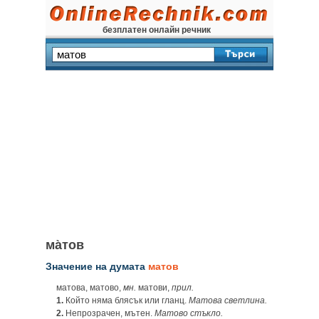
безплатен онлайн речник
ма̀тов
Значение на думата
матов
матова, матово,
мн.
матови,
прил.
1.
Който няма блясък или гланц.
Матова светлина.
2.
Непрозрачен, мътен.
Матово стъкло.