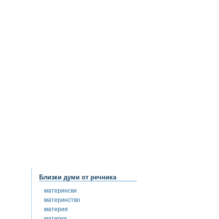
Близки думи от речника
матерински
материнство
материя
матерка