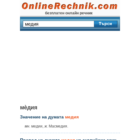
безплатен онлайн речник
мѐдия
Значение на думата
медия
мн.
медии,
ж.
Масмедия.
Превод на думата
медия
на английски език