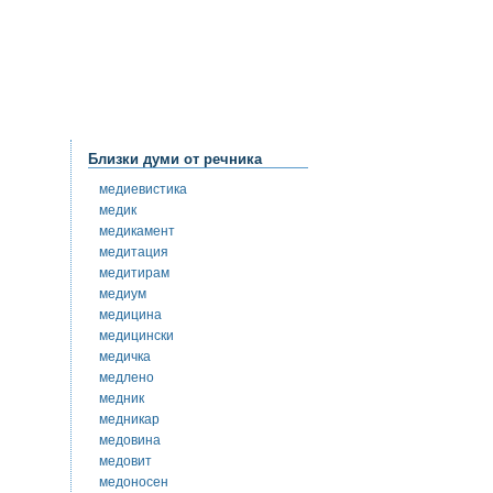
Близки думи от речника
медиевистика
медик
медикамент
медитация
медитирам
медиум
медицина
медицински
медичка
медлено
медник
медникар
медовина
медовит
медоносен