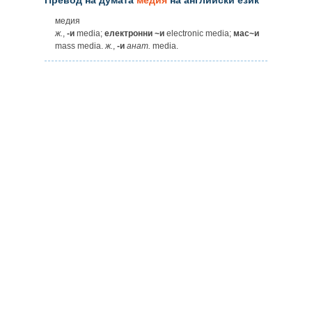
медия
ж.
,
-и
media;
електронни ~и
electronic media;
мас~и
mass media.
ж.
,
-и
анат.
media.