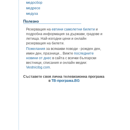
медосбор
медресе
медуза
Полезно
Резервация на
евтини самолетни билети
и
подробна информация за държави, градове и
летища. Най-изгодни цени и онлайн
резервация на билети.
Пожелания
за всякакви поводи - рожден ден,
имен ден, празници... Вижте
последните
новини от днес
в сайта с всички български
вестници, списания и онлайн медии:
Vestnicibg.com
.
Съставете своя лична телевизионна програма
в
ТВ-програма.BG