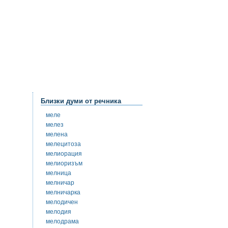
Близки думи от речника
меле
мелез
мелена
мелецитоза
мелиорация
мелиоризъм
мелница
мелничар
мелничарка
мелодичен
мелодия
мелодрама