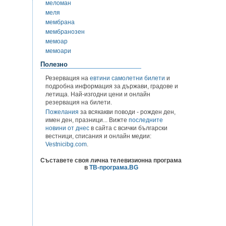
меломан
меля
мембрана
мембранозен
мемоар
мемоари
Полезно
Резервация на
евтини самолетни билети
и
подробна информация за държави, градове и
летища. Най-изгодни цени и онлайн
резервация на билети.
Пожелания
за всякакви поводи - рожден ден,
имен ден, празници... Вижте
последните
новини от днес
в сайта с всички български
вестници, списания и онлайн медии:
Vestnicibg.com
.
Съставете своя лична телевизионна програма
в
ТВ-програма.BG