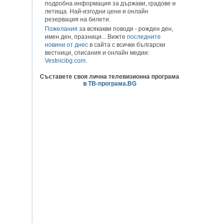
подробна информация за държави, градове и
летища. Най-изгодни цени и онлайн
резервация на билети.
Пожелания
за всякакви поводи - рожден ден,
имен ден, празници... Вижте
последните
новини от днес
в сайта с всички български
вестници, списания и онлайн медии:
Vestnicibg.com
.
Съставете своя лична телевизионна програма
в
ТВ-програма.BG