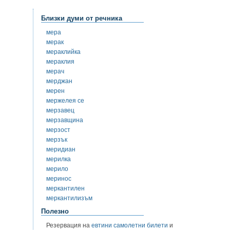
Близки думи от речника
мера
мерак
мераклийка
мераклия
мерач
мерджан
мерен
мержелея се
мерзавец
мерзавщина
мерзост
мерзък
меридиан
мерилка
мерило
меринос
меркантилен
меркантилизъм
Полезно
Резервация на
евтини самолетни билети
и