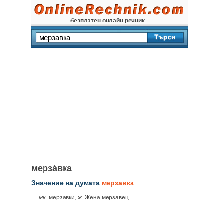
безплатен онлайн речник
мерза̀вка
Значение на думата
мерзавка
мн.
мерзавки,
ж.
Жена мерзавец.