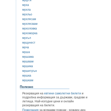
муфтя
муха
мухла
мухльо
мухлясам
мухлясвам
мухоловка
мухоморка
мухъл
муцунест
муча
муша
мушама
мушвам
мушика
мушитрън
мушка
мушкам
Полезно
Резервация на
евтини самолетни билети
и
подробна информация за държави, градове и
летища. Най-изгодни цени и онлайн
резервация на билети.
Пожелания
за всякакви поводи - рожден ден,