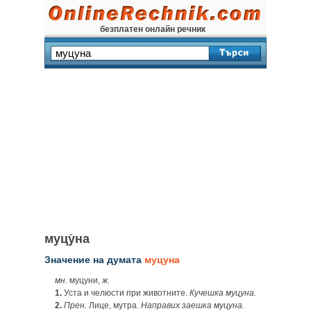
безплатен онлайн речник
муцу̀на
Значение на думата
муцуна
мн.
муцуни,
ж.
1.
Уста и челюсти при животните.
Кучешка муцуна.
2.
Прен.
Лице, мутра.
Направих заешка муцуна.