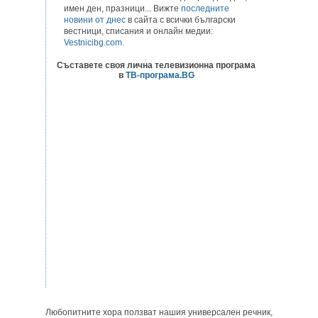
имен ден, празници... Вижте
последните
новини от днес
в сайта с всички български
вестници, списания и онлайн медии:
Vestnicibg.com
.
Съставете своя лична телевизионна програма
в
ТВ-програма.BG
Любопитните хора ползват нашия универсален речник,