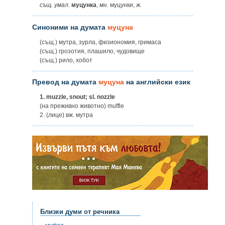
същ. умал.
муцунка
,
мн.
муцунки,
ж.
Синоними на думата
муцуна
(същ.) мутра, зурла, физиономия, гримаса
(същ.) грозотия, плашило, чудовище
(същ.) рило, хобот
Превод на думата
муцуна
на английски език
1.
muzzle, snout; sl. nozzle
(на преживно животно) muffle
2. (лице) вж. мутра
Близки думи от речника