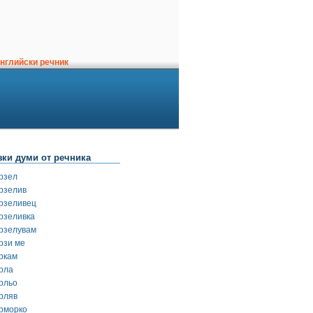
нглийски речник
зки думи от речника
рзел
рзелив
рзеливец
рзеливка
рзелувам
рзи ме
ркам
рла
рльо
рляв
рморко