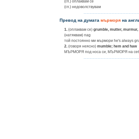
(гл.) оплаквам се
(гл.) недоволствувам
Превод на думата
мърморя
на англ
1.
(оплаквам се)
grumble, mutter, murmur,
(натяквам) nag
той постоянно ми мърмори he's always grum
2.
(говоря неясно)
mumble; hem and haw
МЪРМОРЯ под носа си, МЪРМОРЯ на себе с