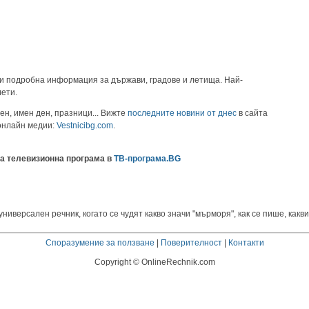
и подробна информация за държави, градове и летища. Най-
лети.
ен, имен ден, празници... Вижте
последните новини от днес
в сайта
 онлайн медии:
Vestnicibg.com
.
а телевизионна програма в
ТВ-програма.BG
версален речник, когато се чудят какво значи "мърморя", как се пише, какви
Споразумение за ползване
|
Поверителност
|
Контакти
Copyright © OnlineRechnik.com