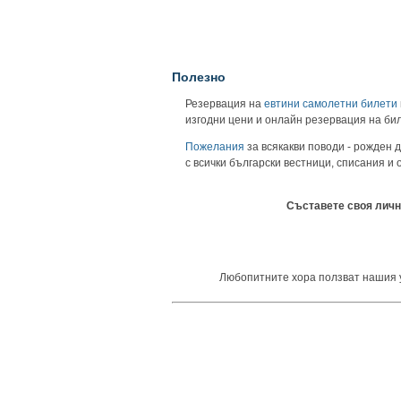
Полезно
Резервация на
евтини самолетни билети
изгодни цени и онлайн резервация на би
Пожелания
за всякакви поводи - рожден д
с всички български вестници, списания и
Съставете своя личн
Любопитните хора ползват нашия уни