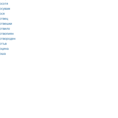
рсотя
рсувам
рся
ртвец
ртвешки
ртвило
ртвопиян
ртвороден
ртъв
рцина
рша