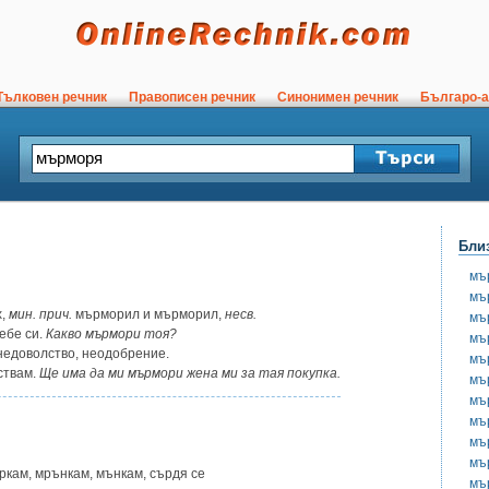
ълковен речник
Правописен речник
Синонимен речник
Българо-а
Бли
мъ
мъ
х,
мин.
прич.
мърморил и мърморил,
несв.
мъ
ебе си.
Какво мърмори тоя?
мъ
недоволство, неодобрение.
мъ
ствам.
Ще има да ми мърмори жена ми за тая покупка.
мъ
мъ
мъ
мъ
мъ
ъркам, мрънкам, мънкам, сърдя се
мъ