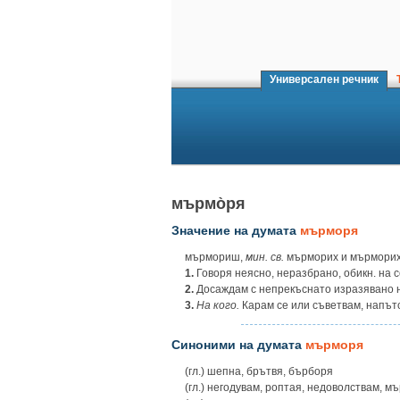
Универсален речник
Т
мърмо̀ря
Значение на думата
мърморя
мърмориш,
мин.
св.
мърморих и мърмори
1.
Говоря неясно, неразбрано, обикн. на с
2.
Досаждам с непрекъснато изразявано 
3.
На кого.
Карам се или съветвам, напът
Синоними на думата
мърморя
(гл.) шепна, брътвя, бърборя
(гл.) негодувам, роптая, недоволствам, м