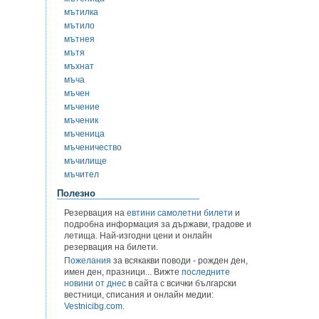
мътилка
мътило
мътнея
мътя
мъхнат
мъча
мъчен
мъчение
мъченик
мъченица
мъченичество
мъчилище
мъчител
Полезно
Резервация на
евтини самолетни билети
и
подробна информация за държави, градове и
летища. Най-изгодни цени и онлайн
резервация на билети.
Пожелания
за всякакви поводи - рожден ден,
имен ден, празници... Вижте
последните
новини от днес
в сайта с всички български
вестници, списания и онлайн медии:
Vestnicibg.com
.