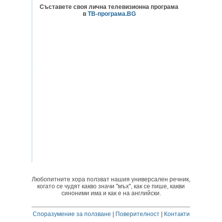
Съставете своя лична телевизионна програма
в
ТВ-програма.BG
Любопитните хора ползват нашия универсален речник,
когато се чудят какво значи "мъх", как се пише, какви
синоними има и как е на английски.
Споразумение за ползване
|
Поверителност
|
Контакти