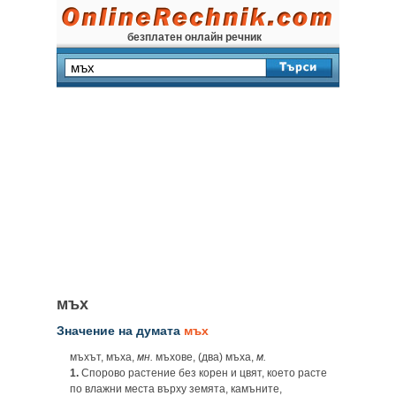
безплатен онлайн речник
мъх
Значение на думата
мъх
мъхът, мъха,
мн.
мъхове, (два) мъха,
м.
1.
Спорово растение без корен и цвят, което расте
по влажни места върху земята, камъните,