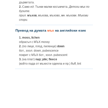
дърветата.
2.
Само
ед.
Тънки малки косъмчета.
Детски мъх по
бузите.
прил.
мъхов
, мъхова, мъхово,
мн.
мъхови.
Мъхови
спори.
Превод на думата
мъх
на английски език
1.
moss, lichen
обрасъл с МЪХ mossy
2.
(no лице, плод, пиленце)
down
бот., зоол. down, pubescence
покрит с МЪХ бот., зоол. pubescent
3.
(на плат)
nap; pile; fleece
(който пада от мъхести одеяла и пр.) fluff, lint