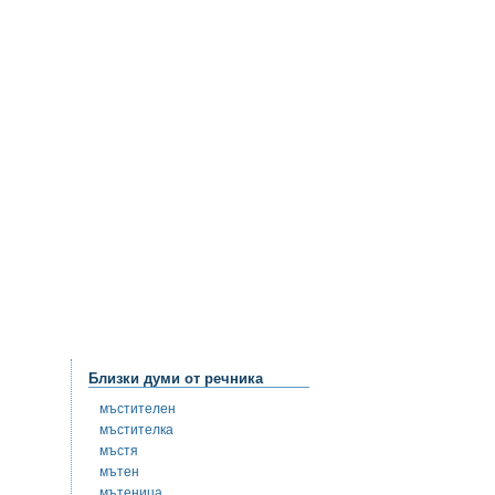
Близки думи от речника
мъстителен
мъстителка
мъстя
мътен
мътеница