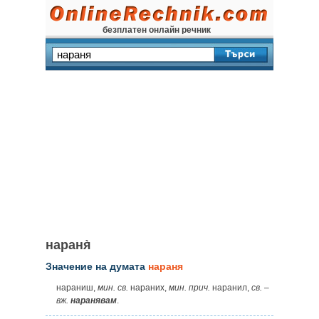
безплатен онлайн речник
нараня̀
Значение на думата
нараня
нараниш,
мин.
св.
нараних,
мин.
прич.
наранил,
св.
–
вж.
наранявам
.