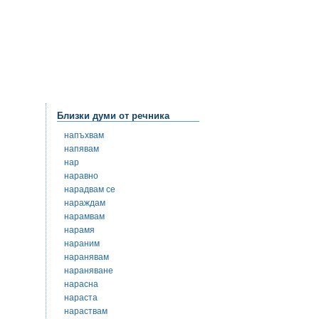
Близки думи от речника
напъхвам
напявам
нар
наравно
нарадвам се
нараждам
нарамвам
нарамя
нараним
наранявам
нараняване
нарасна
нараста
нараствам