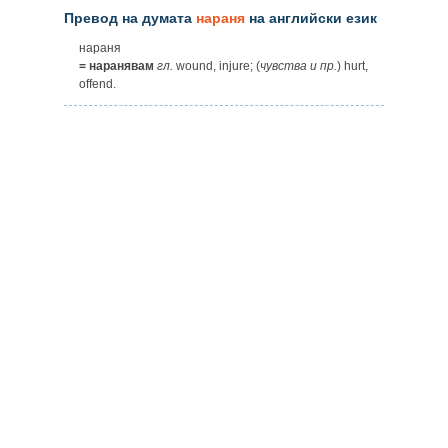
Превод на думата
нараня
на английски език
нараня
= наранявам
гл.
wound, injure; (
чувства
и
пр.
) hurt,
offend.