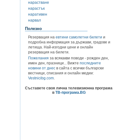
нарастване
нарастък
наративен
нарвал
Полезно
Резервация на
евтини самолетни билети
и
подробна информация за държави, градове и
летища. Най-изгодни цени и онлайн
резервация на билети.
Пожелания
за всякакви поводи - рожден ден,
имен ден, празници... Вижте
последните
новини от днес
в сайта с всички български
вестници, списания и онлайн медии:
Vestnicibg.com
.
Съставете своя лична телевизионна програма
в
ТВ-програма.BG