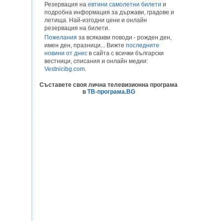
Резервация на
евтини самолетни билети
и
подробна информация за държави, градове и
летища. Най-изгодни цени и онлайн
резервация на билети.
Пожелания
за всякакви поводи - рожден ден,
имен ден, празници... Вижте
последните
новини от днес
в сайта с всички български
вестници, списания и онлайн медии:
Vestnicibg.com
.
Съставете своя лична телевизионна програма
в
ТВ-програма.BG