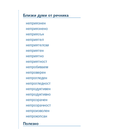
Близки думи от речника
неприязнен
неприязнено
неприязън
неприятел
неприятелски
неприятен
неприятно
неприятност
непробиваем
непроверен
непрогледен
непрогледност
непродуктивен
непродуктивно
непрозрачен
непрозрачност
непроизволен
непрокопсан
Полезно