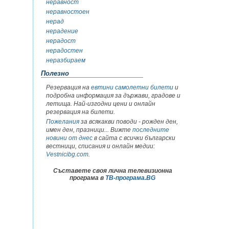
неравност
неравностоен
нерад
нерадение
нерадост
нерадостен
неразбираем
Полезно
Резервация на
евтини самолетни билети
и
подробна информация за държави, градове и
летища. Най-изгодни цени и онлайн
резервация на билети.
Пожелания
за всякакви поводи - рожден ден,
имен ден, празници... Вижте
последните
новини от днес
в сайта с всички български
вестници, списания и онлайн медии:
Vestnicibg.com
.
Съставете своя лична телевизионна
програма в
ТВ-програма.BG