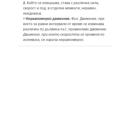
2.
Който се извършва, става с различна сила,
скорост и под. в отделни моменти; неравен,
нееднакъв.
◊
Неравномерно движение.
Физ.
Движение, при
което за равни интервали от време се изминава
различен по дължина път; променливо движение.
Движение, при което скоростта се променя по
големина, се нарича неравномерно.