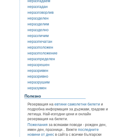
неразгадаем
неразгадан
неразговорлив
неразделен
неразделим
неразделно
неразличим
неразпечатан
неразположен
неразположение
неразпределен
неразрешен
неразривен
неразривно
неразрушим
неразумен
Полезно
Резервация на
евтини самолетни билети
и
подробна информация за държави, градове и
летища. Най-изгодни цени и онлайн
резервация на билети.
Пожелания
за всякакви поводи - рожден ден,
имен ден, празници... Вижте
последните
новини от днес
в сайта с всички български