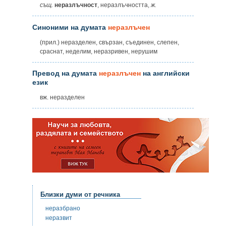
същ.
неразлъчност
, неразлъчността,
ж.
Синоними на думата
неразлъчен
(прил.) неразделен, свързан, съединен, слепен,
сраснат, неделим, неразривен, нерушим
Превод на думата
неразлъчен
на английски
език
вж. неразделен
Близки думи от речника
неразбрано
неразвит