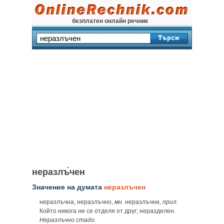
безплатен онлайн речник
неразлъ̀чен
Значение на думата
неразлъчен
неразлъчна, неразлъчно,
мн.
неразлъчни,
прил.
Който никога не се отделя от друг; неразделен.
Неразлъчно стадо.