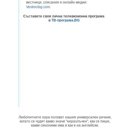
вестници, списания и онлайн медии:
Vestnicibg.com
.
Съставете своя лична телевизионна програма
в
ТВ-програма.BG
Любопитните хора ползват нашия универсален речник,
когато се чудят какво значи "неразлъчен", как се пише,
какви синоними има и как е на английски.