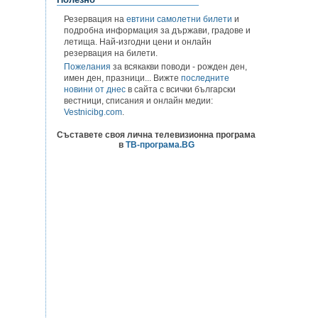
Резервация на
евтини самолетни билети
и
подробна информация за държави, градове и
летища. Най-изгодни цени и онлайн
резервация на билети.
Пожелания
за всякакви поводи - рожден ден,
имен ден, празници... Вижте
последните
новини от днес
в сайта с всички български
вестници, списания и онлайн медии:
Vestnicibg.com
.
Съставете своя лична телевизионна програма
в
ТВ-програма.BG