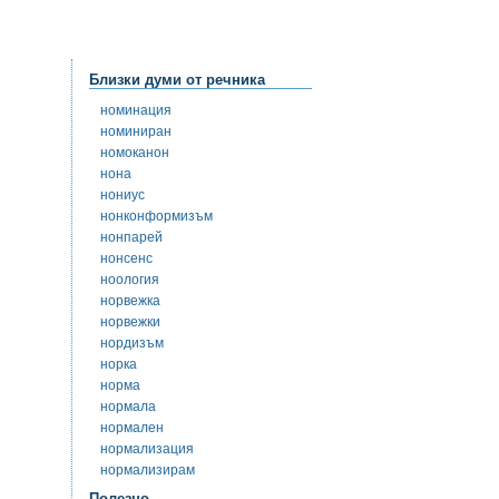
Близки думи от речника
номинация
номиниран
номоканон
нона
нониус
нонконформизъм
нонпарей
нонсенс
ноология
норвежка
норвежки
нордизъм
норка
норма
нормала
нормален
нормализация
нормализирам
Полезно