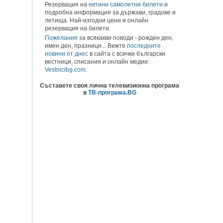
Резервация на
евтини самолетни билети
и
подробна информация за държави, градове и
летища. Най-изгодни цени и онлайн
резервация на билети.
Пожелания
за всякакви поводи - рожден ден,
имен ден, празници... Вижте
последните
новини от днес
в сайта с всички български
вестници, списания и онлайн медии:
Vestnicibg.com
.
Съставете своя лична телевизионна програма
в
ТВ-програма.BG