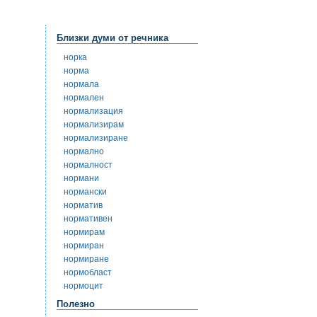
Близки думи от речника
норка
норма
нормала
нормален
нормализация
нормализирам
нормализиране
нормално
нормалност
нормани
нормански
норматив
нормативен
нормирам
нормиран
нормиране
нормобласт
нормоцит
Полезно