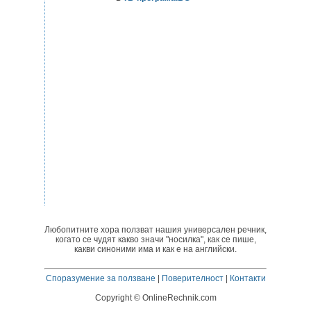
Любопитните хора ползват нашия универсален речник,
когато се чудят какво значи "носилка", как се пише,
какви синоними има и как е на английски.
Споразумение за ползване
|
Поверителност
|
Контакти
Copyright © OnlineRechnik.com