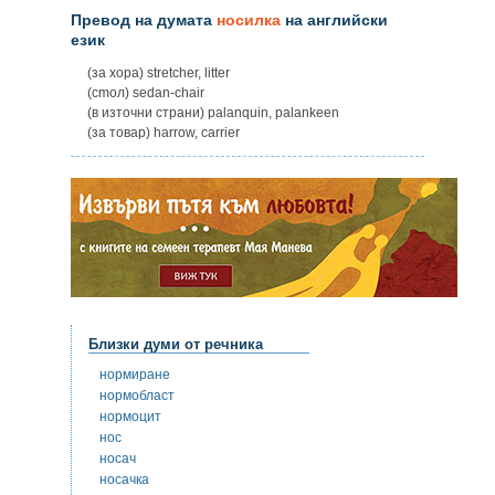
Превод на думата
носилка
на английски
език
(за хора) stretcher, litter
(cmoл) sedan-chair
(в източни страни) palanquin, palankeen
(за товар) harrow, carrier
Близки думи от речника
нормиране
нормобласт
нормоцит
нос
носач
носачка