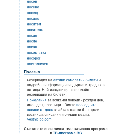
носен
носене
носещ
носило
носител
носителка
носия
носле
носов
носоглътка
носорог
носталгичен
Полезно
Резервация на
евтини самолетни билети
и
подробна информация за държави, градове и
летища. Най-изгодни цени и онлайн
резервация на билети.
Пожелания
за всякакви поводи - рожден ден,
имен ден, празници... Вижте
последните
новини от днес
в сайта с всички български
вестници, списания и онлайн медии:
Vestnicibg.com
.
Съставете своя лична телевизионна програма
в
ТВ-програма.BG