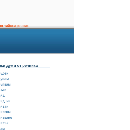
нглийски речник
зки думи от речника
руден
рупам
рупвам
ръки
ряд
рядник
рязан
рязвам
рязване
рязък
сам