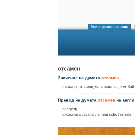
Универсален речник
Т
отса̀мен
Значение на думата
отсамен
отсамна, отсамно,
мн.
отсамни,
прил.
Койт
Превод на думата
отсамен
на англи
near(est)
отсамната страна the near side, this side