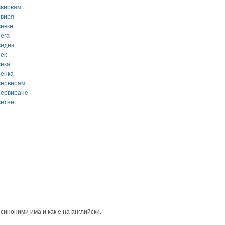
свирвам
свиря
севки
сега
седна
сек
сека
сенка
сервирам
сервиране
сетне
синоними има и как е на английски.