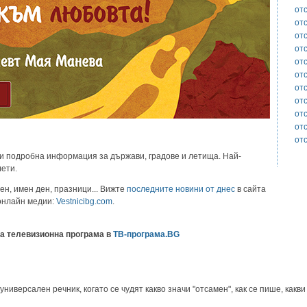
от
от
от
от
от
от
от
от
от
от
от
и подробна информация за държави, градове и летища. Най-
лети.
ен, имен ден, празници... Вижте
последните новини от днес
в сайта
 онлайн медии:
Vestnicibg.com
.
а телевизионна програма в
ТВ-програма.BG
иверсален речник, когато се чудят какво значи "отсамен", как се пише, какви 