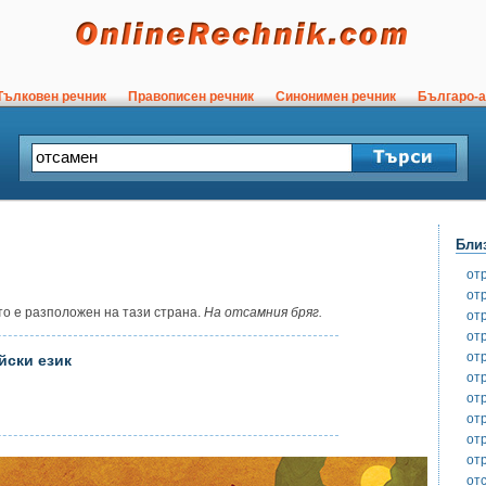
ълковен речник
Правописен речник
Синонимен речник
Българо-а
Бли
от
от
о е разположен на тази страна.
На отсамния бряг.
от
от
от
йски език
от
от
от
от
от
от