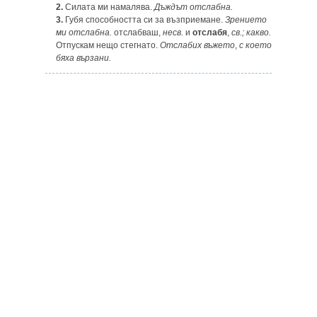
2.
Силата ми намалява.
Дъждът отслабна.
3.
Губя способността си за възприемане.
Зрението
ми отслабна.
отслабваш,
несв.
и
отслабя
,
св.; какво.
Отпускам нещо стегнато.
Отслабих въжето
,
с което
бяха вързани.