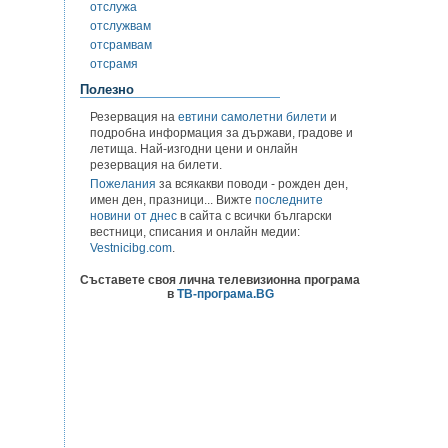
отслужа
отслужвам
отсрамвам
отсрамя
Полезно
Резервация на
евтини самолетни билети
и
подробна информация за държави, градове и
летища. Най-изгодни цени и онлайн
резервация на билети.
Пожелания
за всякакви поводи - рожден ден,
имен ден, празници... Вижте
последните
новини от днес
в сайта с всички български
вестници, списания и онлайн медии:
Vestnicibg.com
.
Съставете своя лична телевизионна програма
в
ТВ-програма.BG