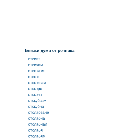
Близки думи от речника
отсипя
отсичам
отскачам
отскок
отскоквам
отскоро
отскоча
отскубвам
отскубна
отслабване
отслабна
отслабнал
отслабя
отслабям