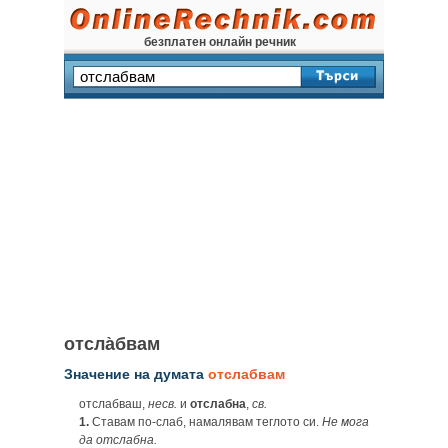
безплатен онлайн речник
отсла̀бвам
Значение на думата
отслабвам
отслабваш,
несв.
и
отслабна
,
св.
1.
Ставам по-слаб, намалявам теглото си.
Не мога
да отслабна.