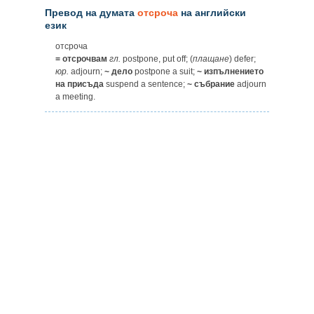
Превод на думата
отсроча
на английски
език
отсроча
= отсрочвам
гл.
postpone, put off; (
плащане
) defer;
юр.
adjourn;
~ дело
postpone a suit;
~ изпълнението
на присъда
suspend a sentence;
~ събрание
adjourn
a meeting.