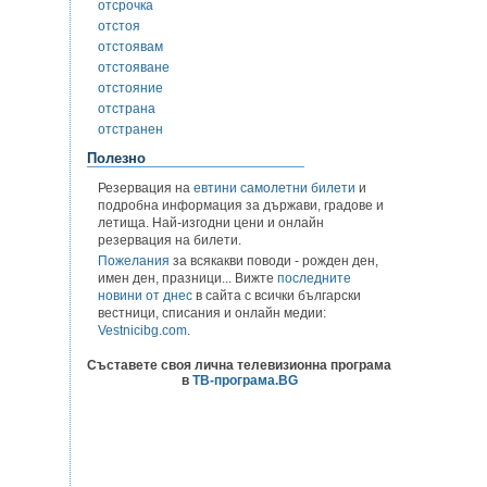
отсрочка
отстоя
отстоявам
отстояване
отстояние
отстрана
отстранен
Полезно
Резервация на
евтини самолетни билети
и
подробна информация за държави, градове и
летища. Най-изгодни цени и онлайн
резервация на билети.
Пожелания
за всякакви поводи - рожден ден,
имен ден, празници... Вижте
последните
новини от днес
в сайта с всички български
вестници, списания и онлайн медии:
Vestnicibg.com
.
Съставете своя лична телевизионна програма
в
ТВ-програма.BG