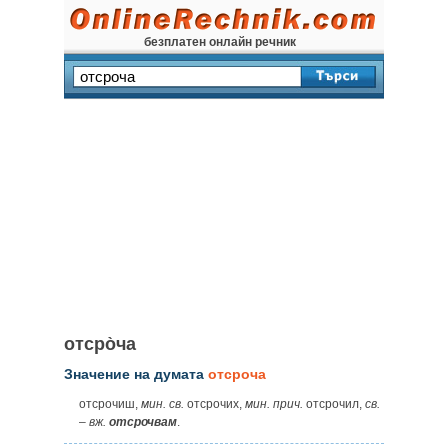
безплатен онлайн речник
отсро̀ча
Значение на думата
отсроча
отсрочиш,
мин. св.
отсрочих,
мин. прич.
отсрочил,
св.
–
вж.
отсрочвам
.