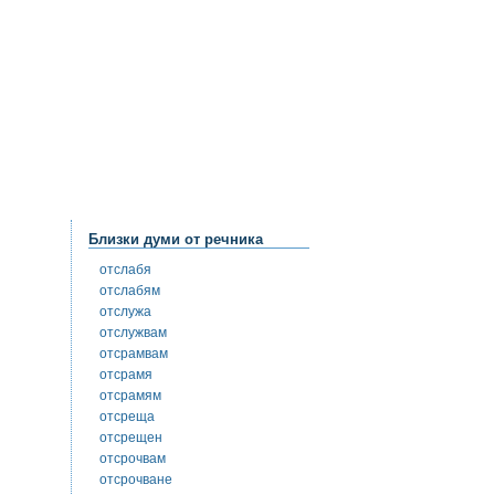
Близки думи от речника
отслабя
отслабям
отслужа
отслужвам
отсрамвам
отсрамя
отсрамям
отсреща
отсрещен
отсрочвам
отсрочване