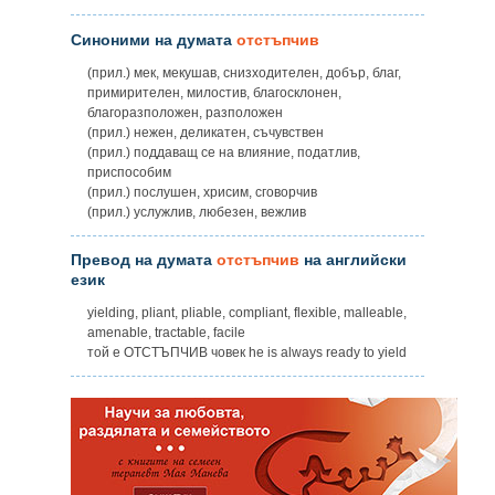
Синоними на думата
отстъпчив
(прил.) мек, мекушав, снизходителен, добър, благ,
примирителен, милостив, благосклонен,
благоразположен, разположен
(прил.) нежен, деликатен, съчувствен
(прил.) поддаващ се на влияние, податлив,
приспособим
(прил.) послушен, хрисим, сговорчив
(прил.) услужлив, любезен, вежлив
Превод на думата
отстъпчив
на английски
език
yielding, pliant, pliable, compliant, flexible, malleable,
amenable, tractable, facile
той е ОТСТЪПЧИВ човек he is always ready to yield