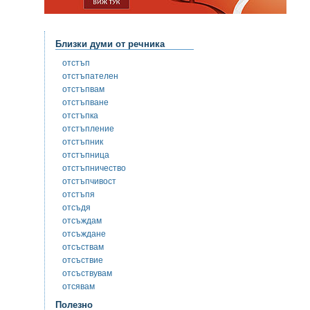
Близки думи от речника
отстъп
отстъпателен
отстъпвам
отстъпване
отстъпка
отстъпление
отстъпник
отстъпница
отстъпничество
отстъпчивост
отстъпя
отсъдя
отсъждам
отсъждане
отсъствам
отсъствие
отсъствувам
отсявам
Полезно