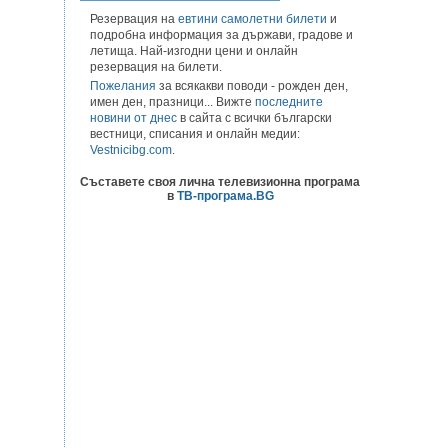
Резервация на
евтини самолетни билети
и
подробна информация за държави, градове и
летища. Най-изгодни цени и онлайн
резервация на билети.
Пожелания
за всякакви поводи - рожден ден,
имен ден, празници... Вижте
последните
новини от днес
в сайта с всички български
вестници, списания и онлайн медии:
Vestnicibg.com
.
Съставете своя лична телевизионна програма
в
ТВ-програма.BG