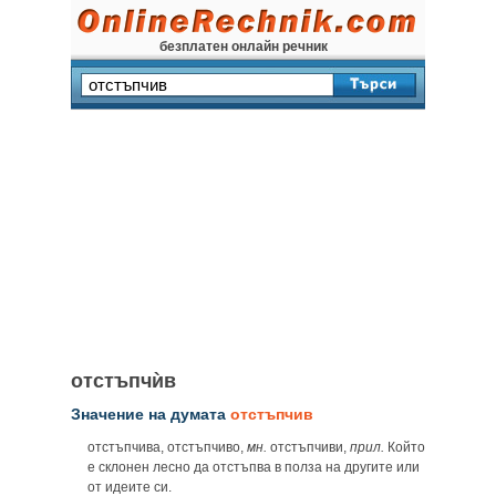
безплатен онлайн речник
отстъпчѝв
Значение на думата
отстъпчив
отстъпчива, отстъпчиво,
мн.
отстъпчиви,
прил.
Който
е склонен лесно да отстъпва в полза на другите или
от идеите си.