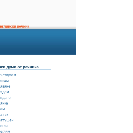
нглийски речник
зки думи от речника
съствувам
сявам
сяване
сядам
сядане
сянка
там
татък
татъшен
тегля
теглям