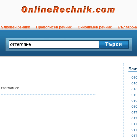
ълковен речник
Правописен речник
Синонимен речник
Българо-а
Бли
от
от
ттеглям се.
от
от
от
от
от
от
от
от
от