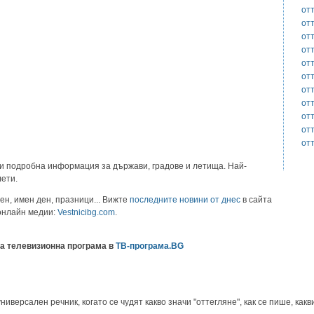
от
отт
от
от
от
от
от
от
от
от
от
и подробна информация за държави, градове и летища. Най-
лети.
ен, имен ден, празници... Вижте
последните новини от днес
в сайта
 онлайн медии:
Vestnicibg.com
.
а телевизионна програма в
ТВ-програма.BG
версален речник, когато се чудят какво значи "оттегляне", как се пише, какви