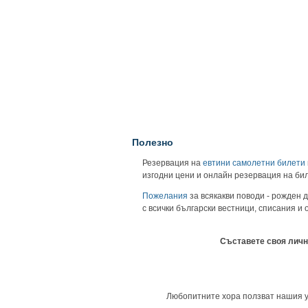
Полезно
Резервация на
евтини самолетни билети
изгодни цени и онлайн резервация на би
Пожелания
за всякакви поводи - рожден д
с всички български вестници, списания и
Съставете своя личн
Любопитните хора ползват нашия уни