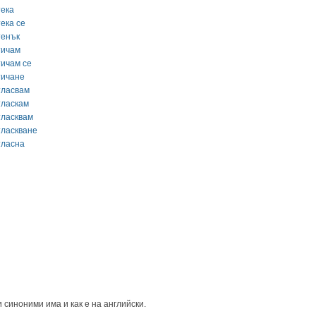
тека
ека се
тенък
тичам
тичам се
тичане
тласвам
тласкам
тласквам
тласкване
тласна
 синоними има и как е на английски.