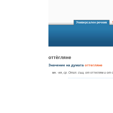
Универсален речник
Т
оттѐгляне
Значение на думата
оттегляне
мн.
‑ия,
ср. Отгл. същ. от
оттеглям
и от
о