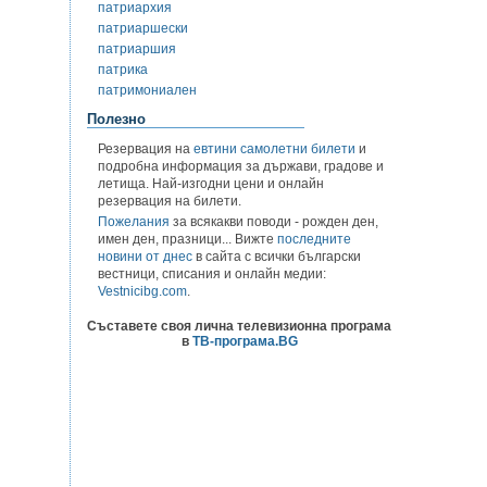
патриархия
патриаршески
патриаршия
патрика
патримониален
Полезно
Резервация на
евтини самолетни билети
и
подробна информация за държави, градове и
летища. Най-изгодни цени и онлайн
резервация на билети.
Пожелания
за всякакви поводи - рожден ден,
имен ден, празници... Вижте
последните
новини от днес
в сайта с всички български
вестници, списания и онлайн медии:
Vestnicibg.com
.
Съставете своя лична телевизионна програма
в
ТВ-програма.BG