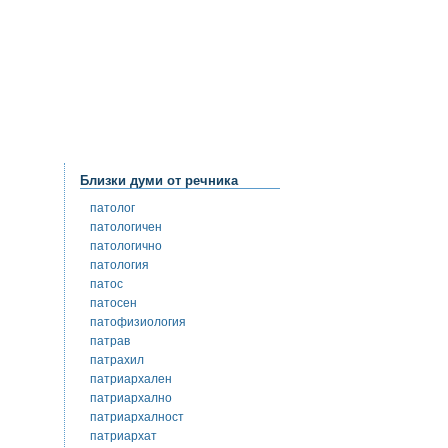
Близки думи от речника
патолог
патологичен
патологично
патология
патос
патосен
патофизиология
патрав
патрахил
патриархален
патриархално
патриархалност
патриархат