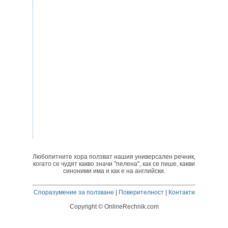
Любопитните хора ползват нашия универсален речник,
когато се чудят какво значи "пелена", как се пише, какви
синоними има и как е на английски.
Споразумение за ползване
|
Поверителност
|
Контакти
Copyright © OnlineRechnik.com