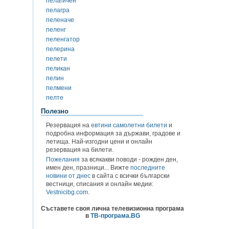
пелагичен
пелагра
пеленаче
пеленг
пеленгатор
пелерина
пелети
пеликан
пелин
пелмени
пелте
Полезно
Резервация на
евтини самолетни билети
и
подробна информация за държави, градове и
летища. Най-изгодни цени и онлайн
резервация на билети.
Пожелания
за всякакви поводи - рожден ден,
имен ден, празници... Вижте
последните
новини от днес
в сайта с всички български
вестници, списания и онлайн медии:
Vestnicibg.com
.
Съставете своя лична телевизионна програма
в
ТВ-програма.BG