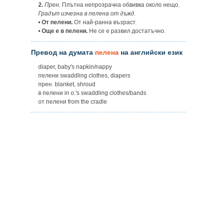
2.
Прен.
Плътна непрозрачна обвивка около нещо.
Градът изчезна в пелена от дъжд.
•
От пелени.
От най-ранна възраст.
•
Още е в пелени.
Не се е развил достатъчно.
Превод на думата
пелена
на английски език
diaper, baby's napkin/nappy
пелени swaddling clothes, diapers
прен. blanket, shroud
в пелени in o.'s swaddling clothes/bands
от пелени from the cradle