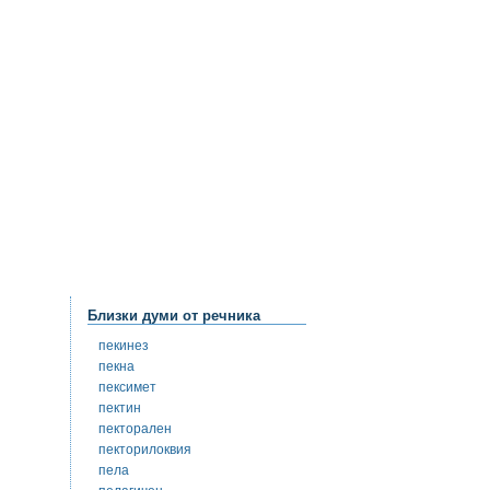
Близки думи от речника
пекинез
пекна
пексимет
пектин
пекторален
пекторилоквия
пела