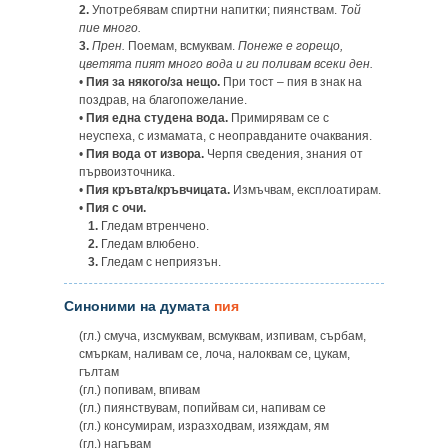
2.
Употребявам спиртни напитки; пиянствам.
Той
пие много.
3.
Прен.
Поемам, всмуквам.
Понеже е горещо,
цветята пият много вода и ги поливам всеки ден.
•
Пия за някого/за нещо.
При тост – пия в знак на
поздрав, на благопожелание.
•
Пия една студена вода.
Примирявам се с
неуспеха, с измамата, с неоправданите очаквания.
•
Пия вода от извора.
Черпя сведения, знания от
първоизточника.
•
Пия кръвта/кръвчицата.
Измъчвам, експлоатирам.
•
Пия с очи.
1.
Гледам втренчено.
2.
Гледам влюбено.
3.
Гледам с неприязън.
Синоними на думата
пия
(гл.) смуча, изсмуквам, всмуквам, изпивам, сърбам,
смъркам, наливам се, лоча, налоквам се, цукам,
гълтам
(гл.) попивам, впивам
(гл.) пиянствувам, попийвам си, напивам се
(гл.) консумирам, изразходвам, изяждам, ям
(гл.) нагъвам