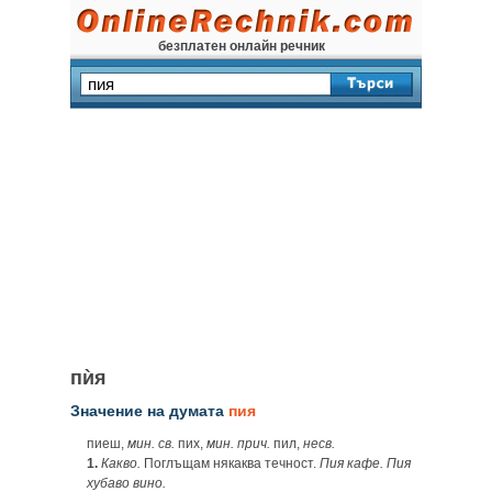
безплатен онлайн речник
пѝя
Значение на думата
пия
пиеш,
мин.
св.
пих,
мин.
прич.
пил,
несв.
1.
Какво.
Поглъщам някаква течност.
Пия кафе. Пия
хубаво вино.