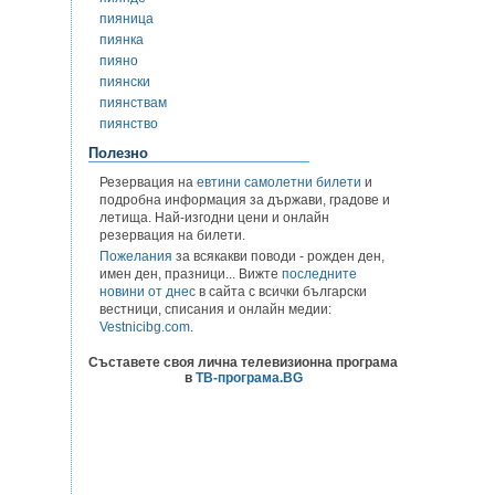
пияница
пиянка
пияно
пиянски
пиянствам
пиянство
Полезно
Резервация на
евтини самолетни билети
и
подробна информация за държави, градове и
летища. Най-изгодни цени и онлайн
резервация на билети.
Пожелания
за всякакви поводи - рожден ден,
имен ден, празници... Вижте
последните
новини от днес
в сайта с всички български
вестници, списания и онлайн медии:
Vestnicibg.com
.
Съставете своя лична телевизионна програма
в
ТВ-програма.BG