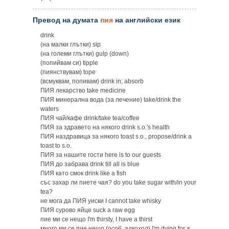
Превод на думата
пия
на английски език
drink
(на малки глътки) sip
(на големи глътки) gulp (down)
(попийвам си) tipple
(пиянствувам) tope
(всмуквам, попивам) drink in; absorb
ПИЯ лекарство take medicine
ПИЯ минерална вода (за лечение) take/drink the
waters
ПИЯ чай/кафе drink/take tea/coffee
ПИЯ за здравето на някого drink s.o.'s health
ПИЯ наздравица за някого toast s.o., propose/drink a
toast to s.o.
ПИЯ за нашите гости here is to our guests
ПИЯ до забрава drink till all is blue
ПИЯ като смок drink like a fish
със захар ли пиете чая? do you take sugar with/in your
tea?
не мога да ПИЯ уиски I cannot take whisky
ПИЯ сурово яйце suck a raw egg
пие ми се нещо I'm thirsty, I have a thirst
много ми се пие нещо (особ. алкохол) I'm dying for a