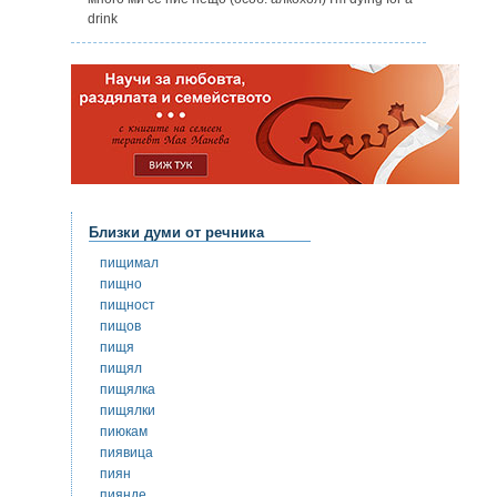
drink
Близки думи от речника
пищимал
пищно
пищност
пищов
пищя
пищял
пищялка
пищялки
пиюкам
пиявица
пиян
пиянде