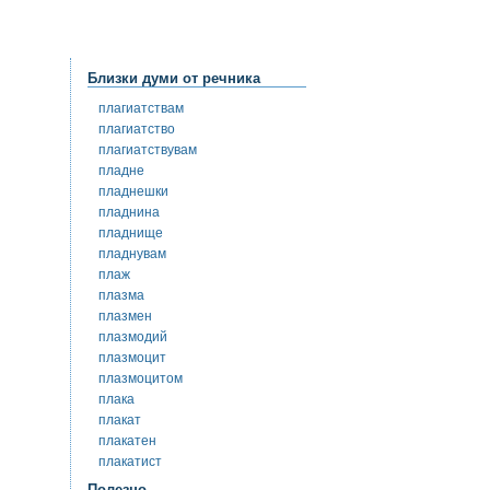
Близки думи от речника
плагиатствам
плагиатство
плагиатствувам
пладне
пладнешки
пладнина
пладнище
пладнувам
плаж
плазма
плазмен
плазмодий
плазмоцит
плазмоцитом
плака
плакат
плакатен
плакатист
Полезно