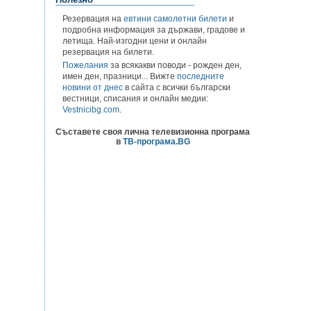
Резервация на
евтини самолетни билети
и
подробна информация за държави, градове и
летища. Най-изгодни цени и онлайн
резервация на билети.
Пожелания
за всякакви поводи - рожден ден,
имен ден, празници... Вижте
последните
новини от днес
в сайта с всички български
вестници, списания и онлайн медии:
Vestnicibg.com
.
Съставете своя лична телевизионна програма
в
ТВ-програма.BG