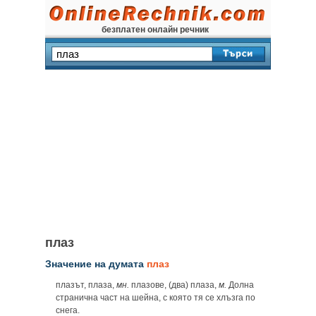
безплатен онлайн речник
плаз
Значение на думата
плаз
плазът, плаза,
мн.
плазове, (два) плаза,
м.
Долна
странична част на шейна, с която тя се хлъзга по
снега.