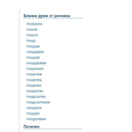
Близки думи от речника
пошушна
пошче
пошъл
поща
пощада
пощаджия
пощадя
пощадявам
пощальон
пощелив
пощенец
пощенка
пощенски
пощръклея
пощръклявам
пощурея
пощуря
пощурявам
Полезно