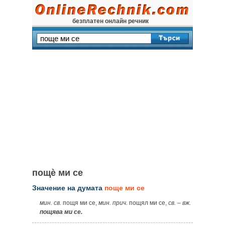
безплатен онлайн речник
пощѐ ми се
Значение на думата
поще ми се
мин.
св.
пощя ми се,
мин.
прич.
пощял ми се,
св.
–
вж.
пощява ми се.