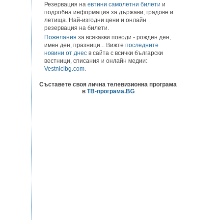
Резервация на
евтини самолетни билети
и
подробна информация за държави, градове и
летища. Най-изгодни цени и онлайн
резервация на билети.
Пожелания
за всякакви поводи - рожден ден,
имен ден, празници... Вижте
последните
новини от днес
в сайта с всички български
вестници, списания и онлайн медии:
Vestnicibg.com
.
Съставете своя лична телевизионна програма
в
ТВ-програма.BG