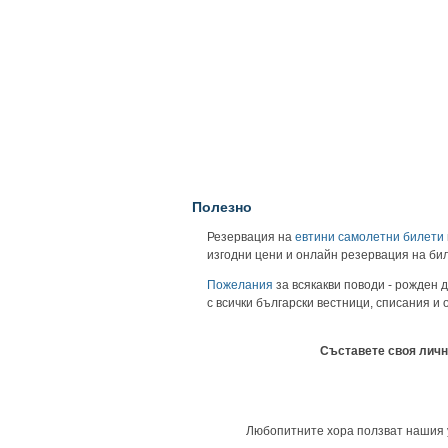
Полезно
Резервация на
евтини самолетни билети
изгодни цени и онлайн резервация на би
Пожелания
за всякакви поводи - рожден д
с всички български вестници, списания и
Съставете своя личн
Любопитните хора ползват нашия ун