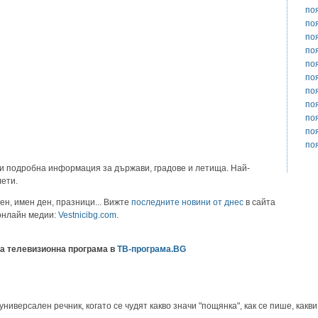
по
по
по
по
по
по
по
по
по
по
по
и подробна информация за държави, градове и летища. Най-
лети.
ен, имен ден, празници... Вижте
последните новини от днес
в сайта
 онлайн медии:
Vestnicibg.com
.
а телевизионна програма в
ТВ-програма.BG
иверсален речник, когато се чудят какво значи "пощянка", как се пише, какви 