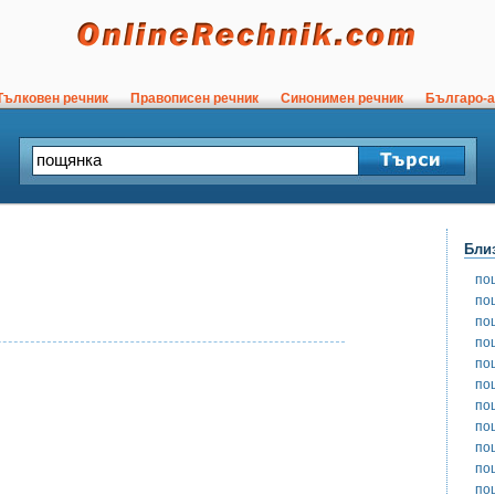
ълковен речник
Правописен речник
Синонимен речник
Българо-а
Бли
по
по
по
по
по
по
по
по
по
по
по