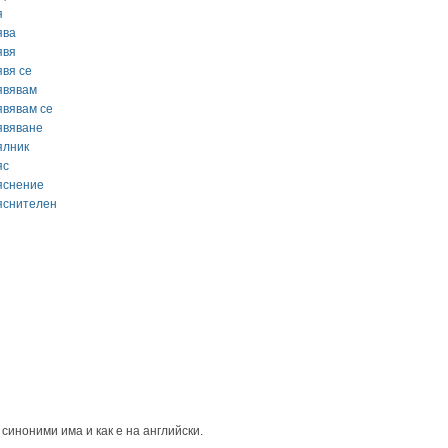
я
ява
явя
явя се
явявам
явявам се
явяване
ялник
яс
яснение
яснителен
синоними има и как е на английски.