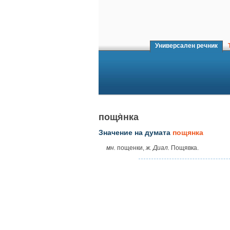
Универсален речник
Т
пощя̀нка
Значение на думата
пощянка
мн.
пощенки,
ж. Диал.
Пощявка.