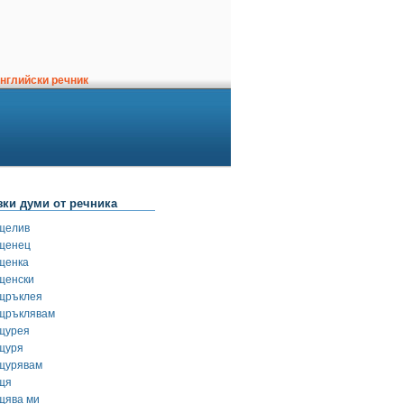
нглийски речник
зки думи от речника
щелив
щенец
щенка
щенски
щръклея
щръклявам
щурея
щуря
щурявам
щя
щява ми