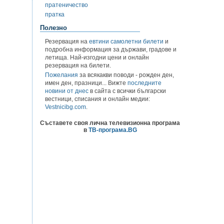
пратеничество
пратка
Полезно
Резервация на
евтини самолетни билети
и
подробна информация за държави, градове и
летища. Най-изгодни цени и онлайн
резервация на билети.
Пожелания
за всякакви поводи - рожден ден,
имен ден, празници... Вижте
последните
новини от днес
в сайта с всички български
вестници, списания и онлайн медии:
Vestnicibg.com
.
Съставете своя лична телевизионна програма
в
ТВ-програма.BG