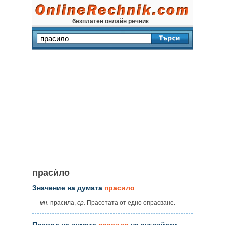
безплатен онлайн речник
прасѝло
Значение на думата
прасило
мн.
прасила,
ср.
Прасетата от едно опрасване.
Превод на думата
прасило
на английски