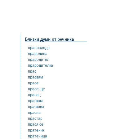
Близки думи от речника
прапрадядо
прародина
прародител
прародителка
прас
прасвам
прасе
прасенце
прасец
праскам
праскова
прасна
прастар
прася се
пратеник
пратеница