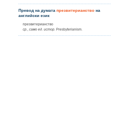
Превод на думата
презвитерианство
на
английски език
презвитерианство
ср.
,
само
ед.
истор.
Presbyterianism.