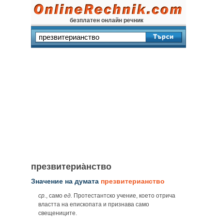
безплатен онлайн речник
презвитериа̀нство
Значение на думата
презвитерианство
ср.
, само
ед.
Протестантско учение, което отрича
властта на епископата и признава само
свещениците.