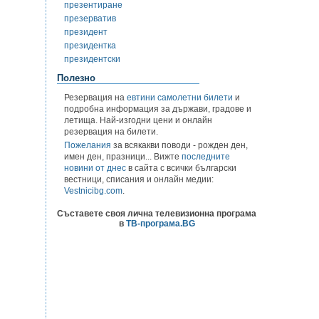
презентиране
презерватив
президент
президентка
президентски
Полезно
Резервация на
евтини самолетни билети
и
подробна информация за държави, градове и
летища. Най-изгодни цени и онлайн
резервация на билети.
Пожелания
за всякакви поводи - рожден ден,
имен ден, празници... Вижте
последните
новини от днес
в сайта с всички български
вестници, списания и онлайн медии:
Vestnicibg.com
.
Съставете своя лична телевизионна програма
в
ТВ-програма.BG