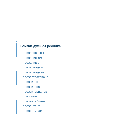
Близки думи от речника
презадоволен
презаписвам
презапиша
презареждам
презареждане
презастраховане
презвитер
презвитера
презвитерианец
презглава
презентабилен
презентант
презентирам