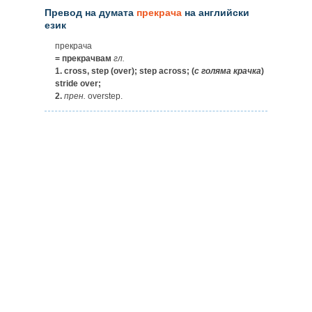
Превод на думата
прекрача
на английски
език
прекрача
= прекрачвам
гл.
1.
cross, step (over); step across; (
с
голяма
крачка
)
stride over;
2.
прен.
overstep.