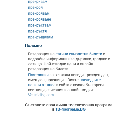
прекривам
прекроя
прекроявам
прекрояване
прекръствам
прекръстя
прекръщавам
Полезно
Резервация на
евтини самолетни билети
и
подробна информация за държави, градове и
летища. Най-изгодни цени и онлайн
резервация на билети.
Пожелания
за всякакви поводи - рожден ден,
имен ден, празници... Вижте
последните
новини от днес
в сайта с всички български
вестници, списания и онлайн медии:
Vestnicibg.com
.
Съставете своя лична телевизионна програма
в
ТВ-програма.BG