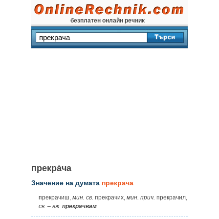
безплатен онлайн речник
прекра̀ча
Значение на думата
прекрача
прекрачиш,
мин.
св.
прекрачих,
мин.
прич.
прекрачил,
св.
–
вж.
прекрачвам
.